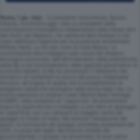
Roma, 1 giu. (Ap)
- Il presidente statunitense, Barack
Obama, incontrerà oggi i due co-presidenti della
commissione investigativa indipendente sulla marea nera
del Golfo del Messico, l'ex senatore Bob Graham e l'ex
capo delll'Epa (l'agenzia per la protezione ambientale)
William Reilly. Lo ha reso noto la Casa Bianca. La
commissione deve indagare sulle cause del disastro
ecologico provocato dall'affondamento della piattaforma
della Bp e sul funzionamento delle agenzie governative di
controllo.Sabato, la Bp ha annunciato il fallimento del
tentativo di cementare la bocca del pozzo Deepwater
Horizon, all'origine di quella che è probabilmente la
peggiore catastrofe ecologica nella storia degli Usa. La
nuova speranza si chiama Lower Marine Riser Package
(LMRP), nella sostanza un 'cappuccio' da posizionare
sopra la supervalvola e collegato a una nave di appoggio
in superficie, con cui catturare la maggior parte del
greggio in fondo al mare. Ma durante l'attuazione del
piano, la fuoriuscita del greggio potrebbe aumentare del
20%, a causa del taglio del braccio mobile del
pozzo.Stamani, il gruppo ha annunciato di aver perso