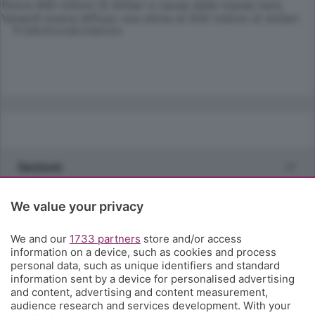
finora 990 milioni di dollari a causa della marea nera.
Venerdì aveva diffuso una stima di 930 milioni di dollari.
© RIPRODUZIONE RISERVATA
Sezioni
Rubriche
We value your privacy
We and our
1733 partners
store and/or access
Territorio
information on a device, such as cookies and process
personal data, such as unique identifiers and standard
information sent by a device for personalised advertising
Servizi
and content, advertising and content measurement,
audience research and services development. With your