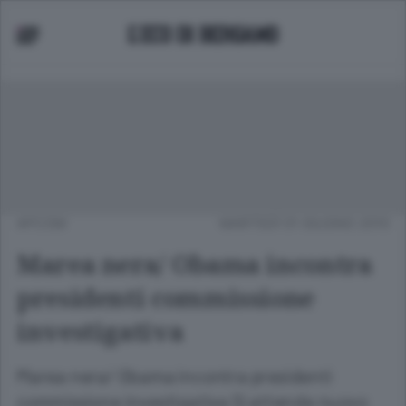
APCOM
MARTEDÌ 01 GIUGNO 2010
Marea nera/ Obama incontra
presidenti commissione
investigativa
Marea nera/ Obama incontra presidenti
commissione investigativa Si attende nuovo