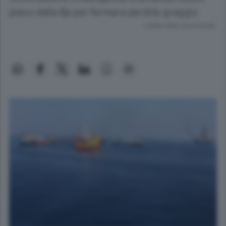
piano della Bp per fermare perdita greggio
Lettura meno di un minuto.