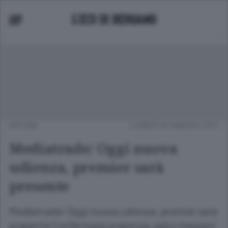
APCOM
LUNEDÌ 02 MAGGIO 2011
Mediatrade/ Oggi nuova
udienza, premier sarà
presente
Mediatrade/ Oggi nuova udienza, premier sarà
presente Confermata presenza, salvo impegni