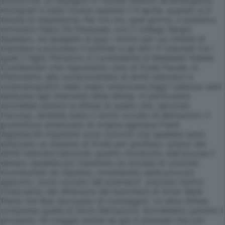
scorso.Per un impegno in Tunisia relativo all'emergenza
immigrati è stato invece assente il 4 aprile, quando si è
tenuta la requisitoria. Per tre ore, quel giorno, il pubblico
ministero Fabio De Pasquale, con il collega Sergio
Spadaro, ha spiegato al gup i motivi per cui chiede di
mandare a processo il premier e gli altri 11 imputati tra i
quali il figlio Piersilvio e il presidente di Mediaset Fedele
Confalonieri che rispondono solo di frode fiscale, in
riferimento alla compravendita di diritti televisivi e
cinematografici dalle major americane.Oggi l'udienza sarà
dedicata agli interventi delle difese. In particolare
dovrebbe parlare la difesa di quello che, secondo
l'accusa, sarebbe stato il socio occulto di Berlusconi: il
produttore americano di origine egiziana Frank
Agrama.Gli inquirenti sono convinti che sarebbe stato
utilizzato un sistema di frode per gonfiare i prezzi dei
diritti televisivi.Secondo quanto ricostruito dall'accusa il
denaro sarebbe poi transitato su societa di comodo
riconducibili ad Agrama, considerato dalla procura
appunto, socio occulto del premier.E' previsto inoltre
l'intervento del difensore del banchiere di Arner Bank
Paolo Del Bue (accusato di riciclaggio). Le altre difese,
compresa quella di Silvio Berlusconi, dovrebbero parlare il
prossimo 30 maggio anche se già si prevede che non