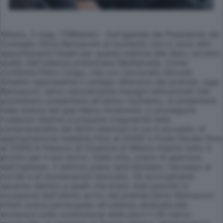
Milano, 2 mag. (TMNews) - Sull'agenda del Presidente del
Consiglio Silvio Berlusconi al momento non ci sono altri
appuntamenti fissati per questa mattina alle dieci, eccetto
quello dell'udienza preliminare Mediatrade. Come
conferma Piero Longo, che con l'avvocato Niccolò
Ghedini rappresenta il collegio difensivo del premier, oggi
Berlusconi, salvo naturalmente impegni istituzionali che
potrebbero presentarsi all'ultimo momento, si presenterà
nella stanza del gup Maria Vicidomini. Lì proseguirà
l'udienza relativa a presunte irregolarità nella
compravendita dei diritti televisivi in cui è accusato di
appropriazione indebita (fino al 2006) e frode fiscale (fino
al 2009).A Palazzo di Giustizia di Milano intanto tutto è
pronto per il suo arrivo. Dalle otto, orario di apertura
dell'ingresso, il settimo piano sarà blindato, l'accesso al
cortile e al montacarichi bloccato. Gli accorgimenti
saranno identici a quelli che erano stati previsti in
occasione dell'ultimo arrivo del premier.Silvio Berlusconi
infatti aveva partecipato all'udienza dedicata alle
eccezioni sulla costituzione delle parti il 28 marzo