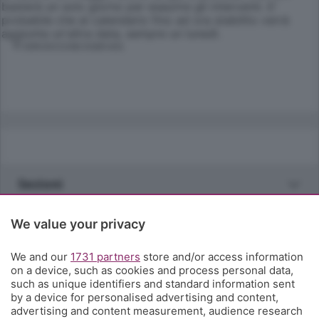
basterà un solo giorno per esaurire gli interventi. E'
probabile che al calendario fino ad ora stabilito verrà
aggiunta un'altra data, sempre un lunedì.
© RIPRODUZIONE RISERVATA
Sezioni
Rubriche
We value your privacy
We and our
1731 partners
store and/or access information
Territorio
on a device, such as cookies and process personal data,
such as unique identifiers and standard information sent
by a device for personalised advertising and content,
Servizi
advertising and content measurement, audience research