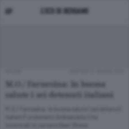
APCOM
MARTEDÌ 01 GIUGNO 2010
M.O./ Farnesina: In buona
salute i sei detenuti italiani
M.O./ Farnesina: In buona salute i sei detenuti
italiani Funzionario Ambasciata li ha
incontrati in carcere Beer Sheva