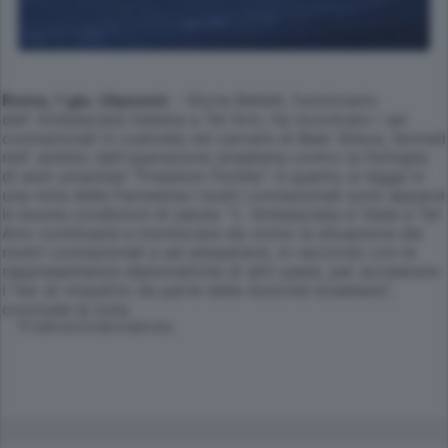
Roma, 1 giu. (Apcom)
- Gloria Bellelli, funzionario
dell`Ambasciata italiana a Tel Aviv, ha incontrato i sei
connazionali in custodia nel carcere di Beer Sheva, fermati
nell' ambito dell'operazione israeliana contro la flottiglia
di aiuti umanitari "Freedom Flotilla": è quanto si legge in
una nota della Farnesina.I nostri connazionali sono apparsi
in buone condizioni di salute: "L`Ambasciata d`Italia a Tel
Aviv continuerà a monitorare da vicino la situazione dei
nostri connazionali e ad adoperarsi, in raccordo con le
rappresentanze diplomatiche di altri paesi, per accelerare
l`iter di rimpatrio da parte delle Autorità israeliane",
conclude la nota.
© RIPRODUZIONE RISERVATA