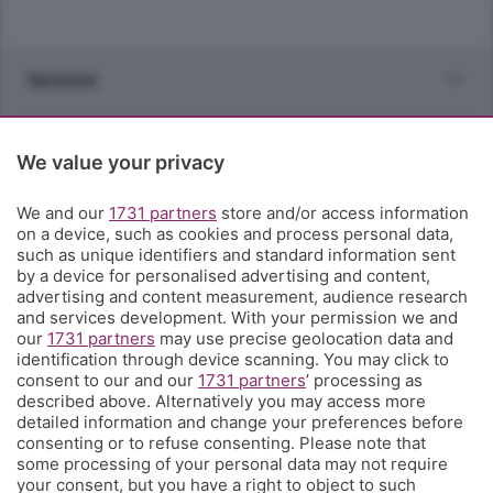
Sezioni
Rubriche
We value your privacy
Territorio
We and our
1731 partners
store and/or access information
on a device, such as cookies and process personal data,
such as unique identifiers and standard information sent
Servizi
by a device for personalised advertising and content,
advertising and content measurement, audience research
and services development. With your permission we and
Chi Siamo
our
1731 partners
may use precise geolocation data and
identification through device scanning. You may click to
consent to our and our
1731 partners
’ processing as
Community
described above. Alternatively you may access more
detailed information and change your preferences before
consenting or to refuse consenting. Please note that
Network
some processing of your personal data may not require
your consent, but you have a right to object to such