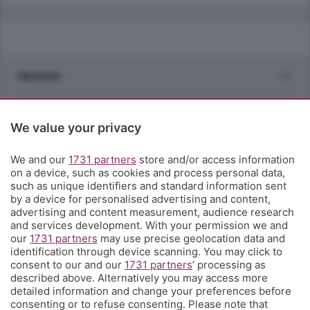
Sezioni
Rubriche
We value your privacy
Territorio
We and our
1731 partners
store and/or access information
on a device, such as cookies and process personal data,
such as unique identifiers and standard information sent
Servizi
by a device for personalised advertising and content,
advertising and content measurement, audience research
and services development. With your permission we and
Chi Siamo
our
1731 partners
may use precise geolocation data and
identification through device scanning. You may click to
consent to our and our
1731 partners
’ processing as
Community
described above. Alternatively you may access more
detailed information and change your preferences before
consenting or to refuse consenting. Please note that
Network