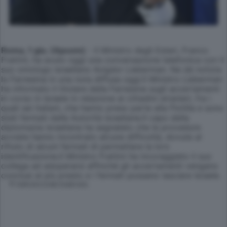
Roma, 1 giu. (Apcom)
- Il Ministro degli Esteri, Franco
Frattini, ha avuto oggi una conversazione telefonica con il
suo omologo israeliano Avigdor Lieberman. Ne dà notizia
la Farnesina in una nota diffusa oggi.Il Ministro Lieberman
ha informato il titolare della Farnesina sugli accertamenti
in corso in Israele in relazione ai cittadini stranieri, fra i
quali sei italiani, che hanno preso parte alla Flotilla e sono
stati fermati dalle Autorità israeliane.Il capo della
diplomazia israeliana ha segnalato che le procedure
avviate hanno incontrato alcune difficoltà, dovute al
rifiuto di alcuni fermati di permettere la loro
identificazione.Il Ministro Frattini ha incoraggiato il suo
collega ad adoperarsi affinché gli accertamenti vengano
conclusi al più presto e i fermati possano lasciare Israele.
© RIPRODUZIONE RISERVATA