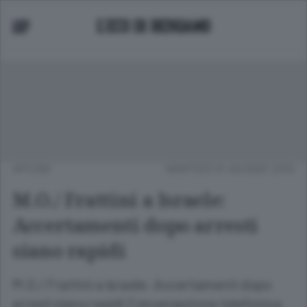
APCOM
MARTEDÌ 01 GIUGNO 2010
M.O./ Frattini a Israele:
Accertamenti dopo arresti
siano rapidi
M.O./ Frattini a Israele: Accertamenti dopo
arresti siano rapidi Conversazione telefonica