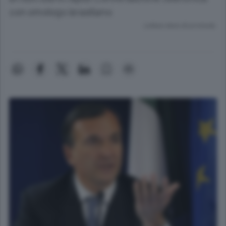
con omologo israeliano
Lettura meno di un minuto.