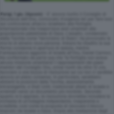
Parigi, 1 giu. (Apcom)
- E' ancora riunito il Consiglio di
Sicurezza dell'Onu, convocato d'urgenza ieri per fare luce
sul controverso attacco israeliano alla flottiglia
internazionale che trasportava aiuti umanitari alla
popolazione palestinese di Gaza. L'assalto, condannato
dalla Turchia come "terrorismo di Stato", ha provocato la
morte di almeno nove persone. Ankara ha ribadito la sua
ferma condanna in apertura di seduta, mentre
l'ambasciatore aggiunto di Israele all'Onu, Daniel Carmon,
ha confermato da parte sua che "la flottiglia non aveva
alcuna missione umanitaria".I rappresentanti dei paesi
membri del Consiglio Onu, ormai riuniti da oltre 12 ore,
lavorano a una bozza di risoluzione sui cui non ci sarebbe
ancora un pieno consenso. In particolare, sarebbero
distanti le posizioni della Turchia, assolutamente
intransigente, e Stati Uniti, tradizionali alleati di Israele e
orientati verso un documento più morbido. Secondo
quanto si è appreso, la risoluzione dovrebbe includere la
richiesta di un'indagine indipendente, trasparente e
credibile, così come la proposta di revocare il blocco
imposto da Israele a Gaza. Grazie alla mediazione degli