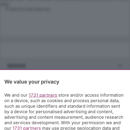
afp)
© RIPRODUZIONE RISERVATA
Sezioni
Rubriche
We value your privacy
We and our
1731 partners
store and/or access information
Territorio
on a device, such as cookies and process personal data,
such as unique identifiers and standard information sent
by a device for personalised advertising and content,
Servizi
advertising and content measurement, audience research
and services development. With your permission we and
our
1731 partners
may use precise geolocation data and