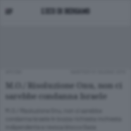
APCOM
MARTEDÌ 01 GIUGNO 2010
M.O./ Risoluzione Onu, non ci
sarebbe condanna Israele
M.O./ Risoluzione Onu, non ci sarebbe
condanna Israele In bozza richiesta inchiesta
indipendente e revoca blocco Gaza