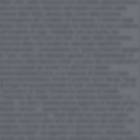
Stati Uniti, nella risoluzione non dovrebbe apparire invece
alcuna condanna esplicita dell'assalto condotto dalla
marina dello Stato ebraico.Nel corso della riunione
d'emergenza del Consiglio di Sicurezza, il ministro degli
Esteri turco Ahmet Davutoglu ha ribadito la sua condanna
all'incidente di oggi, chiedendo che sia svolta una
inchiesta per fare luce sui fatti. Il capo della diplomazia
turca ha detto che Israele ha "persoogni legittimità
internazionale", commettendo un "grave crimine"in spregio
a "tutti i valori che abbiamo giurato di difenderedopo la
creazione delle Nazioni Unite". La nave del convogliodove
sono scoppiati gli scontri tra attivisti e soldati
battevabandiera turca, e la reazione di Ankara è stata
particolarmentedura. Anche il premier turco Recep Tayyp
Erdogan ha accusatoIsraele di aver commesso un atto di
"terrorismo di Stato".Diversa la versione di Israele.
"Descritta dai media come una missione umanitaria", in
realtà - ha detto l'ambasciatore aggiunto di Israele all'Onu
Daniel Carmon - "questa flottiglia non aveva nulla di una
missione umanitaria". "Quali attivisti per la pace usano
coltelli, bastoni e altre armi per attaccare dei soldati che
salgono a bordo di una nave in accordo con il diritto
internazionale?", ha aggiunto il diplomatico, affermando
anche che "non c'è una crisi umanitaria a Gaza".(con fonte