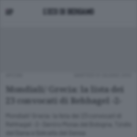
APCOM
MARTEDÌ 01 GIUGNO 2010
Mondiali/ Grecia: la lista dei
23 convocati di Rehhagel -2-
Mondiali/ Grecia: la lista dei 23 convocati di
Rehhagel -2- Dentro Moras del Bologna, Tziolis
del Siana e Sokratis del Genoa