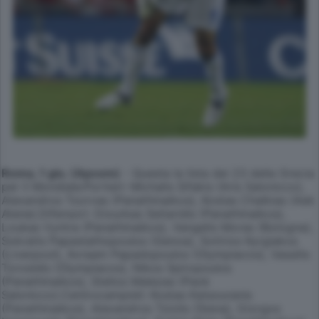
Roma, 1 giu. (Apcom)
- Questa la lista dei 23 della Grecia
per il Mondiale:Portieri: Michalis Sifakis (Aris Salonicco),
Alexandros Tzorvas (Panathinaikos), Kostas Chalkias (Aek
Atene).Difensori: Giourkas Seitaridis (Panathinaikos),
Loukas Vyntra (Panathinaikos), Vangelis Moras (Bologna),
Sokratis Papastathopoulos (Genoa), Sotirios Kyrgiakos
(Liverpool), Avraam Papadopoulos (Olympiacos), Vassilis
Torosidis (Olympiacos), Nikos Spiropoulos
(Panathinaikos), Stelios Malezas (Paok
Salonicco).Centrocampisti: Kostas Katsouranis
(Panathinaikos), Alexandros Tziolis (Siena), Giorgos