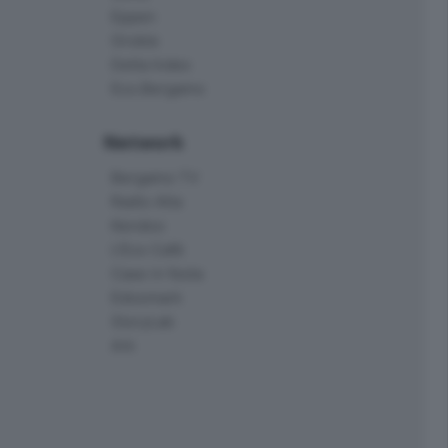
Eppen
Orobie
Delta Index
Eco.Bergamo
Network
Bergamo TV
Radio Alta
Kendoo
L'Eco Cafè
Case in festa
Edoomark
StoryLab
Ark