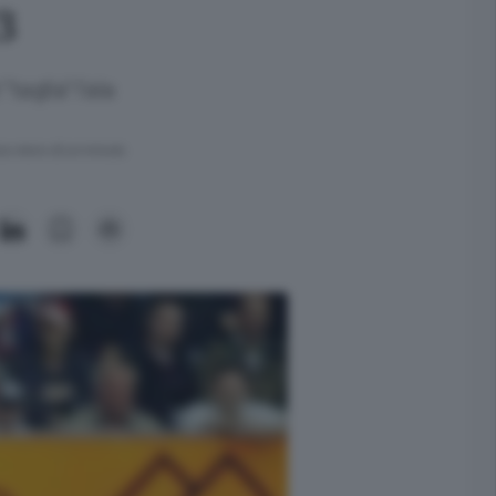
3
taglia" l'ala
ra meno di un minuto.