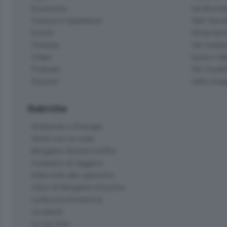
Economia
Val Bremb
Cultura e Spettacoli
Valli Seria
Eventi
Hinterlan
Cinema
Val Calepi
Video
Isola e Va
Podcast
Val Cavall
Dossier
Valle Ima
Rubriche
Ambiente e Energia
Amici con la coda
Bergamo Senza Confini
Il piacere di leggere
Interviste allo specchio
L'Eco di Bergamo Incontra
La Buona Domenica
La salute
Le tue foto