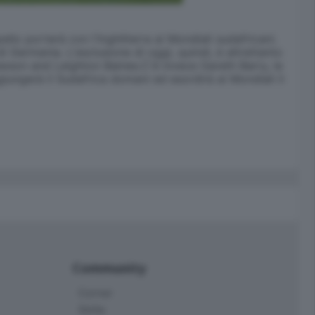
pello porterà con l'Inghilterra ai Mondiali sudafricani.
 Germania. L'esclusione di oggi, quindi, è altrettanto
wson and Leighton Baines.C'é invece Gareth Barry, le
ggiungerà il Sudafrica domani ed esordirà ai Mondiali il
Community
Corner
Skille