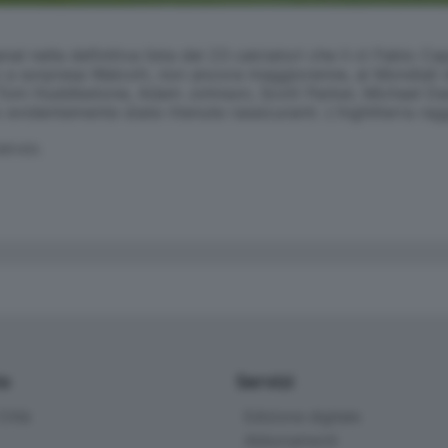
al nella definitiva lista dei 23 calciatori che il ct Fabio Ca
 a sorpresa Walcott, non ancora maggiorenne, ai Mondiali di
 Tom Huddlestone, Adam Johnson, Scott Parker, Michael Da
o evidentemente state ritenute rassicuranti. L'Inghilterra ra
SERVATA
io
Servizi
ittà
Edizione digitale
Abbonamenti