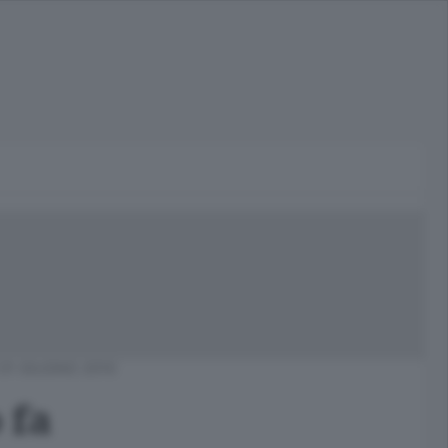
01 GIUGNO 2010
 fa