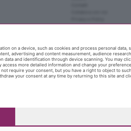
Contatti
Collabora con noi
Privacy e Policy
tion on a device, such as cookies and process personal data, s
ontent, advertising and content measurement, audience researc
 data and identification through device scanning. You may clic
y access more detailed information and change your preference
ot require your consent, but you have a right to object to such
hdraw your consent at any time by returning to this site and cl
e Papa Giovanni XXIII, 118 24121 Bergamo - E' vietata la
pitale sociale Euro 10.000.000 i.v.