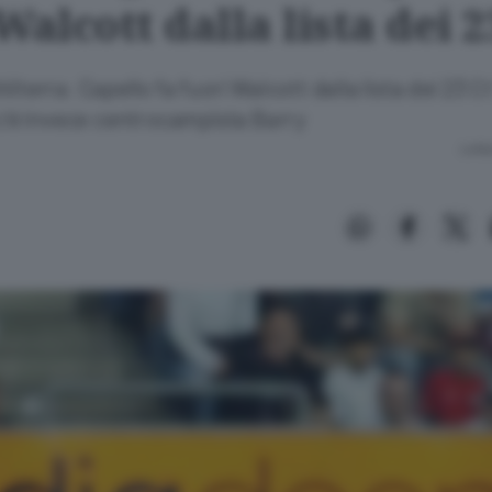
Walcott dalla lista dei 2
lterra: Capello fa fuori Walcott dalla lista dei 23 Ct "
 c'é invece centrocampista Barry
Lettu