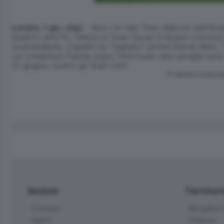
Londra, 1 giu. (Ap)
- Non c'é l'ala Theo Walcott dell'Arsen
Quattro anni fa, l'allora ct Sven Goran Eriksson convocò
sorprendente. Capello ha "tagliato" anche Darren Bent,
cui condizioni fisiche dopo l'infortunio alla caviglia son
12 giugno contro gli Stati Uniti.
© RIPRODUZIONE RI
Sezioni
Territor
Cronaca
Bergamo C
Sport
Pianura