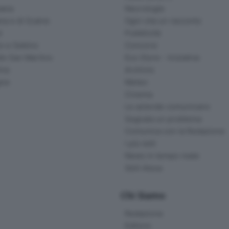
ana
Necrologie
na e di Scalve
Ogni vita un racconto
d
Pubblicità
o e Sebino
Concorsi
lle San Martino
Eco Store - Iniziative
ina
Archivio
gna
Meteo
Cinema
Le aziende comunicano
Segnala un problema
Comunica con la Redazione
I più letti
News in tempo reale
Skill Alexa
Chi Siamo
Redazione
Editore