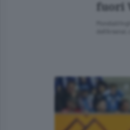
fuori 
Mondiali/Inghi
dell'Arsenal,