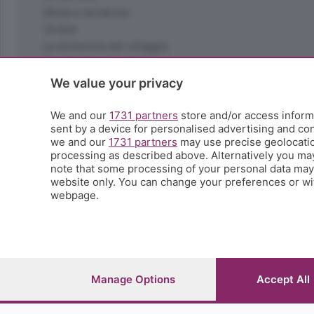
Moda e tendenze
Orobie
La domenica del villaggio
Ricette (quasi) perfette
Scienza e Tecnologia
We value your privacy
Tic Tac
Volontariato
We and our
1731 partners
store and/or access informa
sent by a device for personalised advertising and c
StoryLab
we and our
1731 partners
may use precise geolocation
Il punto
processing as described above. Alternatively you ma
L'EcoCafè
note that some processing of your personal data may n
Editoriali
website only. You can change your preferences or wit
webpage.
© COPYRIGHT 2026 - S.E.S.A.A.B. S.p.a. con sede in Vial
riproduzione anche parziale
Iscritta al Registro Imprese di Bergamo al n.243762 | Ca
Manage Options
Accept All