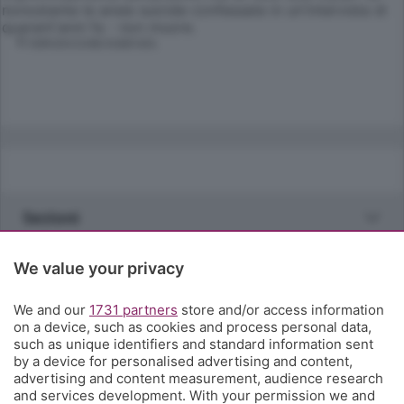
nonostante le ansie suicide confessate in un'intervista di
quarant'anni fa - non muore.
© RIPRODUZIONE RISERVATA
Sezioni
Rubriche
We value your privacy
We and our
1731 partners
store and/or access information
Territorio
on a device, such as cookies and process personal data,
such as unique identifiers and standard information sent
by a device for personalised advertising and content,
Servizi
advertising and content measurement, audience research
and services development. With your permission we and