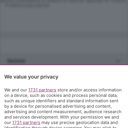
giorno precedente si esibirà al Festival Saschall di Firenze.
© RIPRODUZIONE RISERVATA
Sezioni
Rubriche
We value your privacy
We and our
1731 partners
store and/or access information
Territorio
on a device, such as cookies and process personal data,
such as unique identifiers and standard information sent
by a device for personalised advertising and content,
Servizi
advertising and content measurement, audience research
and services development. With your permission we and
our
1731 partners
may use precise geolocation data and
Chi Siamo
identification through device scanning. You may click to