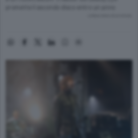
promette il secondo disco entro un anno
Lettura meno di un minuto.