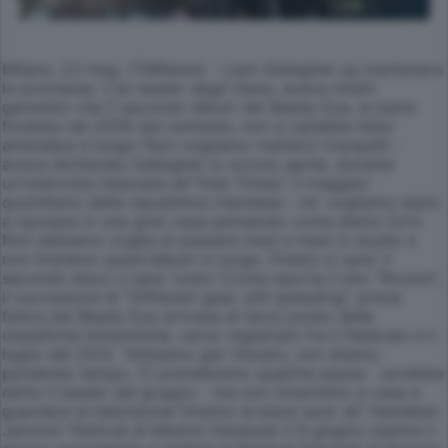
Milano, 23 mag. (TMNews) - Liam Gallagher sa mantenere
le promesse. L'ex leader degli Oasis, aveva infatti
garantito che il secondo album dei Beady Eye, la band
fondata nel 2009 dal cantante, non si sarebbe fatto
attendere a lungo."Non vogliamo metterci tranquilli -
aveva dichiarato Gallagher lo scorso aprile, durante
un'intervista rilasciata all'"Irish Times", il maggior
quotidiano della repubblica irlandese - ne' vogliamo stare
a riposare in una gran casa pensando come siamo forti.
Non abbiamo voglia di passare mesi e mesi in studio e
non tireremo quest'album in lungo. Presto ci sara' il
secondo disco e sara' tosto".Come riporta il sito "Rockol",
il successore di "Different gear, still speeding", prima
fatica dei Beady Eye arrivata al terzo posto delle
classifiche britanniche, verra' registrato fra il febbraio e il
luglio del 2012. "Abbiamo gia' iniziato, non stiamo
perdendo tempo. Ci prenderemo qualche pausa - avrebbe
detto il leader del gruppo - ma non rimarremo a casa a
guardare la televisione".Intanto la band sara' all' Heineken
Jammin' Festival di Mestre (Venezia) il 9 giugno mentre il