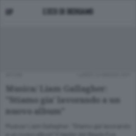
APCOM
LUNEDÌ 23 MAGGIO 2011
Musica/ Liam Gallagher:
"Stiamo gia' lavorando a un
nuovo album"
Musica/ Liam Gallagher: "Stiamo gia' lavorando
a un nuovo album" Il leader dei Beady Eye