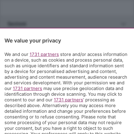
Sezioni
Rubriche
We value your privacy
We and our
1731 partners
store and/or access information
Territorio
on a device, such as cookies and process personal data,
such as unique identifiers and standard information sent
by a device for personalised advertising and content,
Servizi
advertising and content measurement, audience research
and services development. With your permission we and
our
1731 partners
may use precise geolocation data and
Chi Siamo
identification through device scanning. You may click to
consent to our and our
1731 partners
’ processing as
described above. Alternatively you may access more
Community
detailed information and change your preferences before
consenting or to refuse consenting. Please note that
some processing of your personal data may not require
Network
your consent, but you have a right to object to such
processing. Your preferences will apply to this website