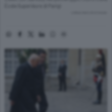
École Superiéure di Parigi
Lettura meno di un minuto.