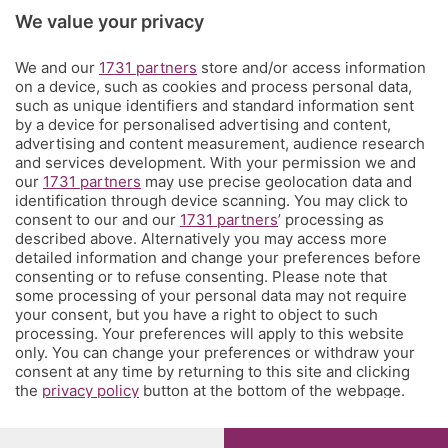
Rubriche
We value your privacy
Territorio
We and our
1731 partners
store and/or access information
on a device, such as cookies and process personal data,
such as unique identifiers and standard information sent
Servizi
by a device for personalised advertising and content,
advertising and content measurement, audience research
and services development. With your permission we and
Chi Siamo
our
1731 partners
may use precise geolocation data and
identification through device scanning. You may click to
consent to our and our
1731 partners
’ processing as
Community
described above. Alternatively you may access more
detailed information and change your preferences before
consenting or to refuse consenting. Please note that
Network
some processing of your personal data may not require
your consent, but you have a right to object to such
processing. Your preferences will apply to this website
only. You can change your preferences or withdraw your
consent at any time by returning to this site and clicking
the
privacy policy
button at the bottom of the webpage.
© COPYRIGHT 2026 - S.E.S.A.A.B. S.p.a. con sede in Viale
Papa Giovanni XXIII, 118 24121 Bergamo - E' vietata la
riproduzione anche parziale