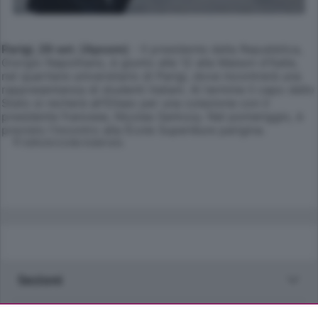
Parigi, 29 set. (Apcom)
- Il presidente della Repubblica,
Giorgio Napolitano, è giunto alle 12 alla Maison d'Italie,
nel quartiere universitario di Parigi, dove incontrerà una
rappresentanza di studenti italiani. Al termine il capo dello
Stato si recherà all'Eliseo per una colazione con il
presidente francese, Nicolas Sarkozy. Nel pomeriggio, è
previsto l'incontro alla École Superiéure parigina.
© RIPRODUZIONE RISERVATA
Sezioni