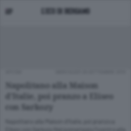
APCOM
MERCOLEDÌ 29 SETTEMBRE 2010
Napolitano alla Maison
d'Italie, poi pranzo a Eliseo
con Sarkozy
Napolitano alla Maison d'Italie, poi pranzo a
Eliseo con Sarkozy Nel pomeriggio l'icontro alla