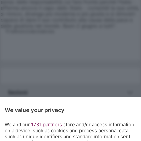
senso delle responsabilità cui fare fronte perché l'Italia -
afferma ancora il capo dello Stato - consolidi la sua unità,
si rinnovi, divenga più moderna e più giusta e si dimostri
capace di dare il suo contributo alla causa della pace e
della giustizia nel mondo. Buon 2 giugno a tutti".
© RIPRODUZIONE RISERVATA
Sezioni
Rubriche
We value your privacy
We and our
1731 partners
store and/or access information
Territorio
on a device, such as cookies and process personal data,
such as unique identifiers and standard information sent