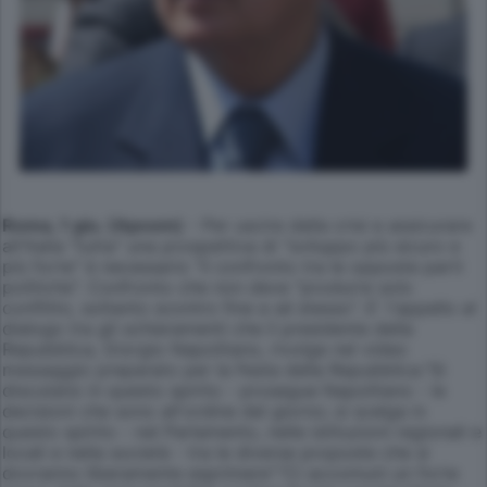
Roma, 1 giu. (Apcom)
- Per uscire dalla crisi e assicurare
all'Italia "tutta" una prospettiva di "sviluppo più sicuro e
più forte" è necessario "il confronto tra le opposte parti
politiche". Confronto che non deve "produrre solo
conflitto, soltanto scontro fine a sé stesso". E' l'appello al
dialogo tra gli schieramenti che il presidente della
Repubblica, Giorgio Napolitano, rivolge nel video
messaggio preparato per la Festa della Repubblica."Si
discutano in questo spirito - prosegue Napolitano - le
decisioni che sono all'ordine del giorno; si scelga in
questo spirito - nel Parlamento, nelle istituzioni regionali e
locali e nella società - tra le diverse proposte che si
dovranno liberamente esprimere"."Ci accomuni un forte