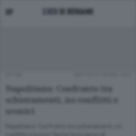
APCOM
MARTEDÌ 01 GIUGNO 2010
Napolitano: Confronto tra
schieramenti, no conflitti e
scontri
Napolitano: Confronto tra schieramenti, no
conflitti e scontri Serve forte senso di