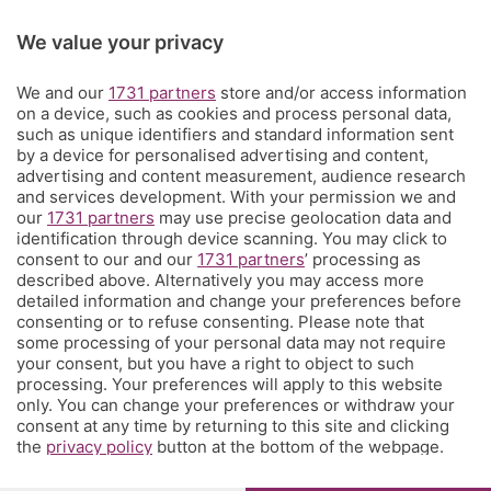
Rubriche
We value your privacy
We and our
1731 partners
store and/or access information
Territorio
on a device, such as cookies and process personal data,
such as unique identifiers and standard information sent
by a device for personalised advertising and content,
Servizi
advertising and content measurement, audience research
and services development. With your permission we and
our
1731 partners
may use precise geolocation data and
Chi Siamo
identification through device scanning. You may click to
consent to our and our
1731 partners
’ processing as
described above. Alternatively you may access more
Community
detailed information and change your preferences before
consenting or to refuse consenting. Please note that
some processing of your personal data may not require
Network
your consent, but you have a right to object to such
processing. Your preferences will apply to this website
only. You can change your preferences or withdraw your
consent at any time by returning to this site and clicking
the
privacy policy
button at the bottom of the webpage.
© COPYRIGHT 2026 - S.E.S.A.A.B. S.p.a. con sede in Viale