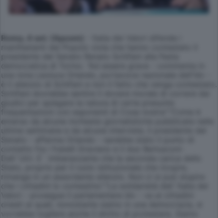
Roma, 4 set. (Apcom)
- Italia dei Valori difende i
manifestanti del Popolo viola che hanno contestato il
presidente del Senato Renato Schifani alla Festa
democratica di Torino. "Ad essere grave - commenta in
una nota Leoluca Orlando, portavoce nazionale dell'Idv -
è il silenzio di Schifani e non il fatto che venga contestato.
Schifani dovrebbe sentire il dovere morale di correre dai
giudici per spiegare la natura di certe presunte
frequentazioni con esponenti di Cosa nostra"."Come è
emerso da alcune inchieste giornalistiche pubblicate nelle
ultime settimane e da alcune interviste, il presidente del
Senato - afferma Orlando - sarebbe stato il punto di
contatto fra i fratelli Graviano e il duo Berlusconi-
Dell`Utri. E` imbarazzante che la seconda carica dello
Stato, proprio per il ruolo istituzionale che ricopre,
rimanga in un assordante silenzio. Non ci si può stupire
che i cittadini lo contestino"."La solidarietà dell`Italia dei
Valori - prosegue il parlamentare Idv - va ai cittadini
onesti ai quali, nonostante siamo in una democrazia, si
vorrebbe togliere anche il diritto di protestare. Siamo