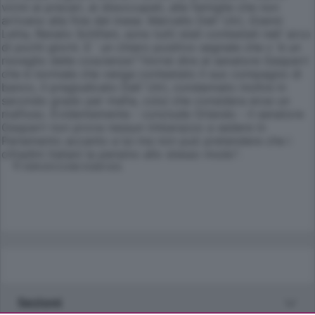
vicini ai precari, ai disoccupati, alle famiglie che non
arrivano alla fine del mese. Marcello Dell`Utri, Gianni
Letta, Renato Schifani, sono tutti stati contestati nell`arco
di pochi giorni. E` un chiaro positivo segnale che c`è un
risveglio delle coscienze"."Vorrei dire al senatore Gasparri
che è normale che venga contestato il suo compagno di
banco, il pregiudicato Dell`Utri, condannato inoltre in
secondo grado per mafia, colui che considera eroe un
mafioso. Evidentemente - conclude Orlando - il senatore
Gasparri non prova nessun imbarazzo a sedere in
Parlamento accanto a lui ma non può pretendere che i
cittadini italiani la pensino allo stesso modo".
© RIPRODUZIONE RISERVATA
Sezioni