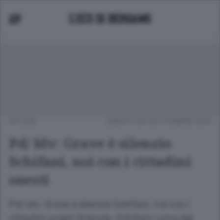
APCOM
SABATO 04 SETTEMBRE 2010
Pd/ Idv: Grave è silenzio
Schifani, noi con i cittadini
onesti
Pd/ Idv: Grave è silenzio Schifani, noi con i
cittadini onesti Orlando: Schifani corra dai