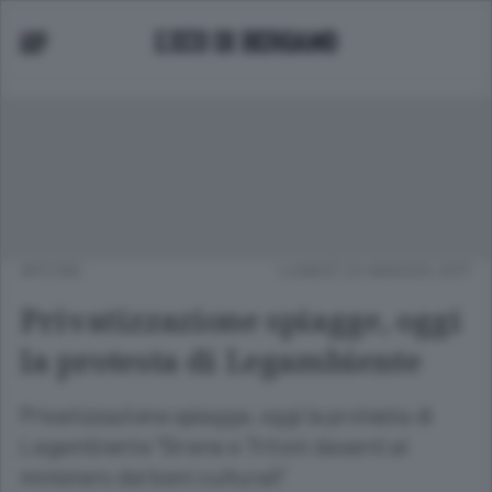
APCOM
LUNEDÌ 23 MAGGIO 2011
Privatizzazione spiagge, oggi
la protesta di Legambiente
Privatizzazione spiagge, oggi la protesta di
Legambiente "Sirene e Tritoni davanti al
ministero dei beni culturali"