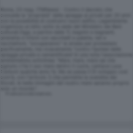
Roma, 23 mag. (TMNews) - Contro il decreto che
concede la "proprietà" delle spiagge ai privati per 20 anni
con la possibilità di costruirci nuovi edifici, Legambiente
organizza un blitz sotto la sede del Ministero dei Beni
culturali.Oggi, a partire dalle 11, bagnini e bagnanti,
sirenette e tritoni con secchielli e palette, teli e
racchettoni, "occuperanno" la strada per protestare
pacificamente, ma vivacemente "contro l'ipotesi delle
spiagge private e cementificate".In una nota l'associazione
ambientalista sottolinea: "Mare, mare, mare sai che
ognuno c'ha il suo mare dentro il cuore, cantava Luca
Carboni qualche anno fa. Ma se passa il Dl sviluppo così
com'è, con l'articolo 3 che permette la svendita dei
litorali, le belle immagini del nostro mare saranno proprio
solo un ricordo".
© RIPRODUZIONE RISERVATA