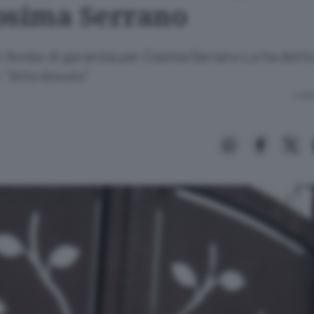
osima Serrano
 Avviso di garanzia per Cosima Serrano Lo ha detto i
o': "Atto dovuto"
Lettu