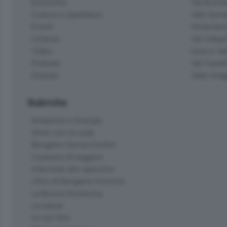
Economia
Val Bremb
Cultura e Spettacoli
Valli Seria
Eventi
Hinterlan
Cinema
Val Calepi
Video
Isola e Va
Podcast
Val Cavall
Dossier
Valle Ima
Rubriche
Ambiente e Energia
Amici con la coda
Bergamo Senza Confini
Il piacere di leggere
Interviste allo specchio
L'Eco di Bergamo Incontra
La Buona Domenica
La salute
Le tue foto