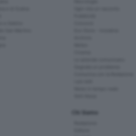
ana
Necrologie
na e di Scalve
Ogni vita un racconto
d
Pubblicità
o e Sebino
Concorsi
lle San Martino
Eco Store - Iniziative
ina
Archivio
gna
Meteo
Cinema
Le aziende comunicano
Segnala un problema
Comunica con la Redazione
I più letti
News in tempo reale
Skill Alexa
Chi Siamo
Redazione
Editore