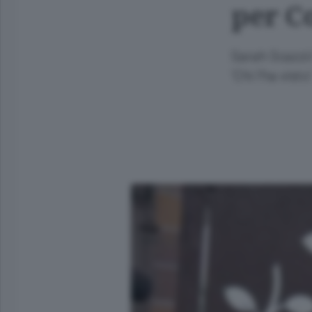
per C
Sarah Scazzi/
'Chi l'ha vist