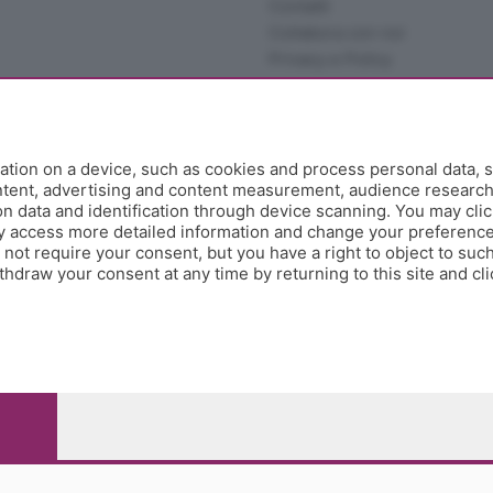
Contatti
Collabora con noi
Privacy e Policy
tion on a device, such as cookies and process personal data, s
ontent, advertising and content measurement, audience researc
 data and identification through device scanning. You may clic
y access more detailed information and change your preference
ot require your consent, but you have a right to object to such
hdraw your consent at any time by returning to this site and cl
e Papa Giovanni XXIII, 118 24121 Bergamo - E' vietata la
pitale sociale Euro 10.000.000 i.v.