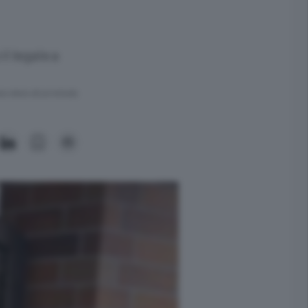
l legale a
ra meno di un minuto.