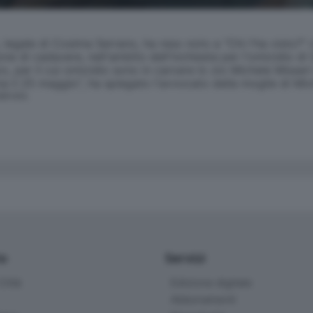
ale di Cosima Serrano, ha reso noto a "Chi l'ha visto?" ch
e di cadavere, nell'ambito dell'inchiesta per l'omicidio di
per il cui omicidio sono in carcere lo zio Michele Misseri e 
a il 25 maggio", ha spiegato l'avvocato della moglie di Mic
SERVATA
io
Servizi
ittà
Edizione digitale
Abbonamenti