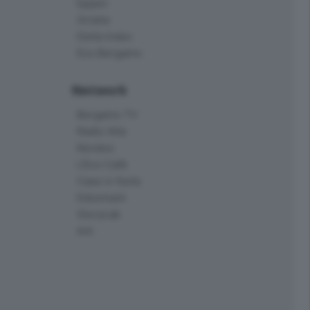
Eppen
Orobie
Delta Index
Eco.Bergamo
Network
Bergamo TV
Radio Alta
Kendoo
L'Eco Cafè
Case in festa
Edoomark
StoryLab
Ark