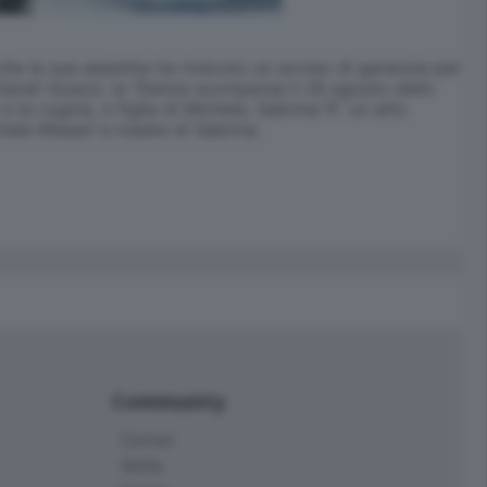
e la sua assistita ha ricevuto un avviso di garanzia per
 Sarah Scazzi, la 15enne scomparsa il 26 agosto dello
la cugina, e figlia di Michele, Sabrina."E' un atto
hele Misseri e madre di Sabrina.
Community
Corner
Skille