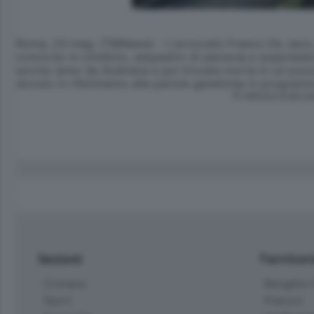
Roma, 23 mag. (TMNews) - L'avvocato Franco De Jaco, leg
concorso in omidicio, sequestro di persona e soppression
scorso anno da Avetrana e poi trovata morta in un pozzo, 
dovuto in riferimento alle perizie genetiche in programm
© RIPRODUZIONE RI
Sezioni
Territor
Cronaca
Bergamo C
Sport
Pianura