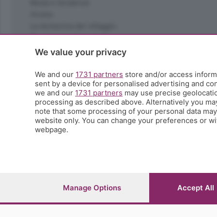
Moda e tendenze
Orobie
La domenica del villaggio
Ricette (quasi) perfette
Scienza e Tecnologia
We value your privacy
Tic Tac
Volontariato
We and our
1731 partners
store and/or access informa
sent by a device for personalised advertising and c
StoryLab
we and our
1731 partners
may use precise geolocation
Il punto
processing as described above. Alternatively you ma
L'EcoCafè
note that some processing of your personal data may n
Editoriali
website only. You can change your preferences or wit
webpage.
© COPYRIGHT 2026 - S.E.S.A.A.B. S.p.a. con sede in Vial
riproduzione anche parziale
Iscritta al Registro Imprese di Bergamo al n.243762 | Ca
Manage Options
Accept All