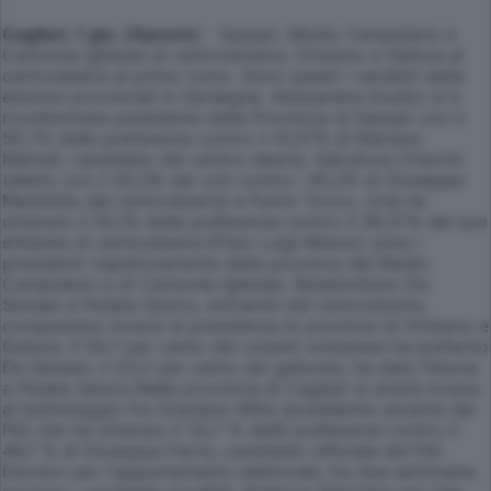
Cagliari, 1 giu. (Apcom)
- Sassari, Medio Campidano e
Carbonia-Iglesias al centrosinistra, Oristano e Gallura al
centrodestra al primo turno. Sono questi i verdetti delle
elezioni provinciali in Sardegna. Alessandra Giudici si è
riconfermata presidente della Provincia di Sassari con il
50,7% delle preferenze contro il 41,07% di Mariano
Mameli, candidato del centro-destra. Salvatore Cherchi
(eletto con il 50,3% dei voti contro i 45,2% di Giuseppe
Madeddu del centrodestra) e Fulvio Tocco, (che ha
ottenuto il 55,1% delle preferenze contro il 39,37% del suo
sfidante di centrodestra Efisio Luigi Meloni) sono i
presidenti rispettivamente delle province del Medio
Campidano e di Carbonia-Iglesias. Massimiliano De
Seneen e Fedele Sanciu, entrambi del centrodestra,
conquistano invece la presidenza le province di Oristano e
Gallura. Il 59,7 per cento dei votanti oristanesi ha preferito
De Seneen, il 53,2 per cento dei galluresi, ha dato fiducia
a Fedele Sanciu.Nella provincia di Cagliari si andrà invece
al ballottaggio fra Graziano Milia (presidente uscente del
Pd) che ha ottenuto il 33,7 % delle preferenze contro il
46,7 % di Giuseppe Farris, candidato ufficiale del Pdl.
Decisivi per l'appuntamento elettorale, fra due settimane,