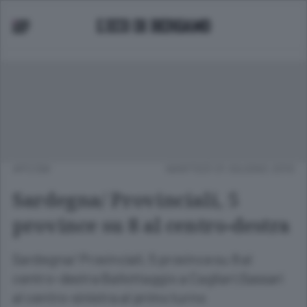
APCOM
MARTEDÌ 01 GIUGNO 2010
Sardegna/ Provinciali, 5
province su 8 al centro-destra
Sardegna/ Provinciali, 5 province su 8 al
centro-destra Ballottaggio a Cagliari;Sassari
al centro-sinistra al primo turno