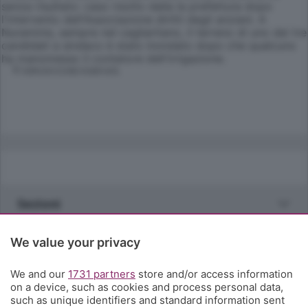
senza risultato: caso risolto dalla la prefettura dopo
l'intervento dell'Associazione diritti degli anziani. A
Nuraminis, sempre nel cagliaritano, il terreno di uno dei tre
candidati a sindaco è stato inondato dopo che qualcuno
ha manomesso il contatore dell'irrigazione.
© RIPRODUZIONE RISERVATA
Sezioni
Rubriche
We value your privacy
We and our
1731 partners
store and/or access information
Territorio
on a device, such as cookies and process personal data,
such as unique identifiers and standard information sent