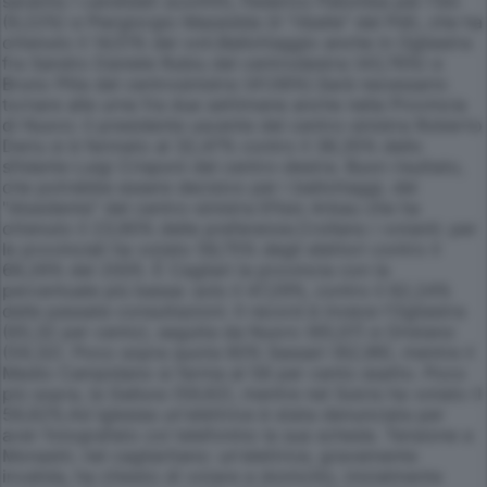
saranno i candidati sconfitti, Federico Palomba per l'Idv
(9,22%) e Piergiorgio Massidda (il "ribelle" del Pdl), che ha
ottenuto il 14,51% dei voti.Ballottaggio anche in Ogliastra
fra Sandro Daniele Rubiu del centrodestra (43,76%) e
Bruno Pilia del centrosinistra (41.06%).Sarà necessario
tornare alle urne fra due settimane anche nella Provincia
di Nuoro: il presidente uscente del centro-sinistra Roberto
Deriu si è fermato al 32,47% contro il 38,35% dello
sfidante Luigi Crisponi del centro-destra. Buon risultato,
che potrebbe essere decisivo per i ballottaggi, del
"dissidente" del centro-sinistra Efisio Arbau che ha
ottenuto il 23,90% delle preferenze.Crollano i votanti: per
le provinciali ha votato 56,75% degli elettori contro il
68,26% del 2005. È Cagliari la provincia con la
percentuale più bassa: solo il 47,29%, contro il 62,24%
delle passate consultazioni. Il record è invece l'Ogliastra
(65,32 per cento), seguita da Nuoro (65,07) e Oristano
(59,32). Poco sopra quota 60% Sassari (62,96), mentre il
Medio Campidano si ferma al 58 per cento esatto. Poco
più sopra, la Gallura (59,62), mentre nel Sulcis ha votato il
58,62%.Ad Iglesias un'elettrice è stata denunciata per
aver fotografato col telefonino la sua scheda. Tensione a
Monastir, nel cagliaritano: un'elettrice, gravemente
invalida, ha chiesto di votare a domicilio, inizialmente