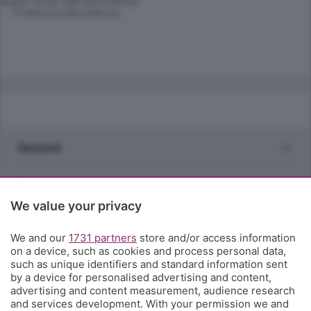
bassi strati dell'atmosfera.
© RIPRODUZIONE RISERVATA
Sezioni
Rubriche
We value your privacy
Territorio
We and our
1731 partners
store and/or access information
on a device, such as cookies and process personal data,
Servizi
such as unique identifiers and standard information sent
by a device for personalised advertising and content,
advertising and content measurement, audience research
Chi Siamo
and services development. With your permission we and