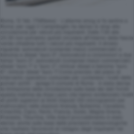
Roma, 12 feb. (TMNews) - L'allarme smog si fa sentire a
Roma: per oggi il Campidoglio ha deciso lo stop alla
circolazione per veicoli più inquinanti. Dalle 7.30 alle
20.30 non potranno quindi circolare all'interno della fascia
verde cittadina tutti i veicoli più inquinanti. Il divieto
riguarda: autoveicoli (compresi mezzi commerciali) a
benzina e diesel "euro 0"; motoveicoli e ciclomotori a due
tempi "euro 0"; autoveicoli (compresi mezzi commerciali)
diesel "euro 1" e "euro 2"; minicar diesel e benzina "euro
0"; minicar diesel "euro 1".Come previsto dal piano di
intervento operativo comunale per contenere i livelli delle
polveri sottili - spiega Il comune di Roma - è stata decisa
la limitazione della circolazione sulla base dei dati forniti
questa mattina da Arpa Lazio che hanno evidenziato livelli
di pm10 superiori ai limiti imposti (50 microgrammi per
metrocubo) nelle stazioni Arenula, Bufalotta, Cavaliere,
Cinecittà, Cipro, Fermi, Francia, Guido, Magna Grecia,
Preneste, Tiburtina, Villa Ada.Il provvedimento è stato
deciso anche sulla base delle previsioni meteorologiche
che risultano favorevoli al ristagno degli inquinanti nei