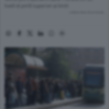
livelli di pm10 superiori ai limiti
Lettura meno di un minuto.