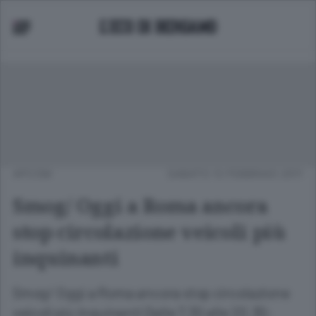
APCOM
SABATO 12 FEBBRAIO 2011
Smog/ Oggi a Roma ancora
stop circolazione veicoli più
inquinanti
Smog/ Oggi a Roma ancora stop circolazione
veicoli più inquinanti Dalle 7.30 alle 20.30;