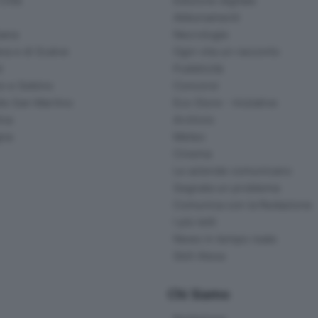
ittà
Edizione digitale
Abbonamenti
ana
Necrologie
na e di Scalve
Ogni vita un racconto
d
Pubblicità
o e Sebino
Concorsi
lle San Martino
Eco Store - Iniziative
ina
Archivio
gna
Meteo
Cinema
Le aziende comunicano
Segnala un problema
Comunica con la Redazione
I più letti
News in tempo reale
Skill Alexa
Chi Siamo