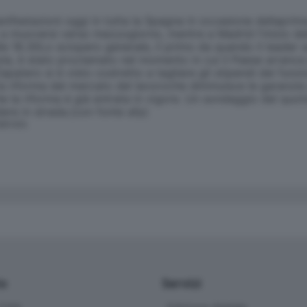
ifestazioni oggi in tutta la Spagna in occasione dellaprima
 a muoversi verso mezzogiorno, mentre a Madrid l'inizio del
lle 18.30Lo sciopero generale, il primo da quando il leader 
la, è stato proclamato nel momento in cui il Paese arranca 
Zapatero si è visto costretto a tagliare gli stipendi dei funz
la riforma del mercato del lavoroche diminuisce le garanzie 
 la riforma è già entrata in vigore. Un sondaggio del quoti
dere in strada.(con fonte afp)
SERVATA
io
Servizi