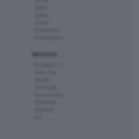
Corner
Skille
Eppen
Orobie
Delta Index
Eco.Bergamo
Network
Bergamo TV
Radio Alta
Kendoo
L'Eco Cafè
Case in festa
Edoomark
StoryLab
Ark