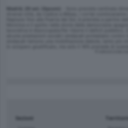
Madrid, 29 set. (Apcom)
- Sono previste centinaia diman
diverse città, da Cadice a Bilbao, i cortei cominceranno
Neptuno fino alla Puerta del Sol, è prevista a partire da
Moncloa e il quinto nella storia della democrazia spagno
lavorativa è disoccupata.Per ridurre il deficit pubblico, 
alcune prestazioni sociali.I sindacati protestano contro 
sindacati temono una mobilitazione debole, tanto più che
lo sciopero giustificato, ma solo il 18% prevede di scen
© RIPRODUZIONE RI
Sezioni
Territor