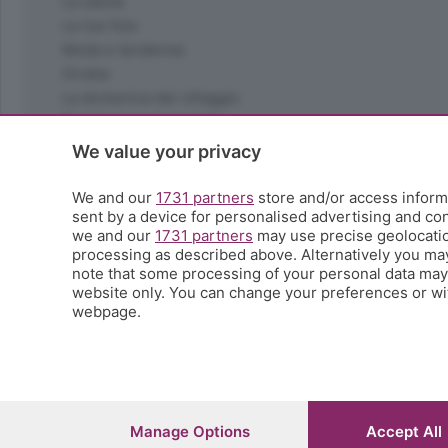
La salute
Le tue foto
Moda e tendenze
Orobie
La domenica del villaggio
Ricette (quasi) perfette
Scienza e Tecnologia
We value your privacy
Tic Tac
Volontariato
We and our
1731 partners
store and/or access informa
sent by a device for personalised advertising and c
StoryLab
we and our
1731 partners
may use precise geolocation
Il punto
processing as described above. Alternatively you ma
L'EcoCafè
note that some processing of your personal data may n
Editoriali
website only. You can change your preferences or wit
webpage.
© COPYRIGHT 2026 - S.E.S.A.A.B. S.p.a. con sede in Vial
riproduzione anche parziale
Iscritta al Registro Imprese di Bergamo al n.243762 | Ca
Manage Options
Accept All