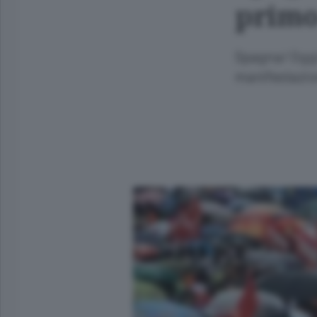
primo
Spagna/ Oggi 
manifestazio