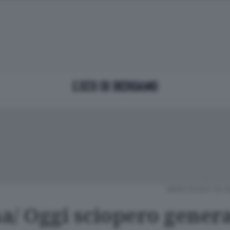
MERCOLEDÌ 29 
/ Oggi sciopero general