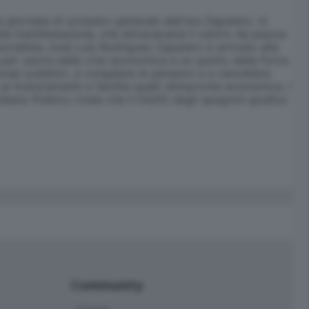
 giornata di sciopero generale dell'era Zapatero. In
la manifestazione, che attraverserà il centro da piazza
socialista José Luis Rodriguez Zapatero è arrivato alla
per uscire dalla crisi economica e un quinto della forza
ionari pubblici, a congelare le pensioni e a cancellare
ai licenziamenti e facilita quelli diimpronta economica. I
diano Publico rivela che il 54,6% degli spagnoli giudica
Community