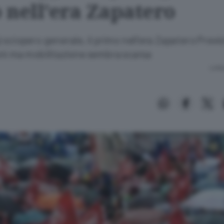
 nell'era Zapatero
sciopero generale, il primo nell'era Zapatero Previ
ni ma mobilitazione sembra scarsa
Lettu