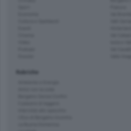
Cronaca
Bergamo C
Sport
Pianura
Economia
Val Bremb
Cultura e Spettacoli
Valli Seria
Eventi
Hinterlan
Cinema
Val Calepi
Video
Isola e Va
Podcast
Val Cavall
Dossier
Valle Ima
Rubriche
Ambiente e Energia
Amici con la coda
Bergamo Senza Confini
Il piacere di leggere
Interviste allo specchio
L'Eco di Bergamo Incontra
La Buona Domenica