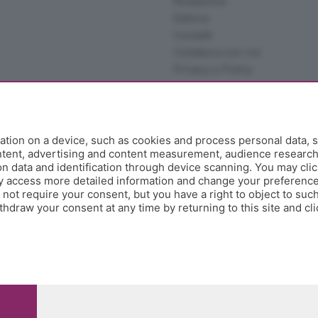
Redazione
Editore
Contatti
Collabora con noi
Privacy e Policy
tion on a device, such as cookies and process personal data, s
ontent, advertising and content measurement, audience researc
 data and identification through device scanning. You may clic
y access more detailed information and change your preference
ot require your consent, but you have a right to object to such
hdraw your consent at any time by returning to this site and cl
e Papa Giovanni XXIII, 118 24121 Bergamo - E' vietata la
pitale sociale Euro 10.000.000 i.v.