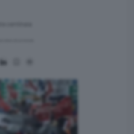
ste centinaia
ra meno di un minuto.