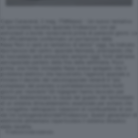
Cape Canaveral, 2 mag. (TMNews) - Un nuovo tentativo
di lanciodella navetta spaziale Endeavour con sei
astronauti a bordo nonavverrà prima di parecchi giorni. Lo
ha ufficialmente confermato un portavoce della
Nasa."Non ci sarà un tentativo di lancio" oggi, ha indicato
ilportavoce del centro spaziale Kennedy, precisando che
la nuovadata sarà annunciata sempre oggi; fonti dell'ente
aerospaziale parlano della fine della settimana. Poco
prima, una fonte vicinaalla Nasa aveva spiegato che il
problema elettrico che hacostretto l'agenzia spaziale a
rinviare il decollo del veicolospaziale venerdì è "più
complesso del previsto e potrebberooccorrere molti
giorni per risolverlo".Gli ingegneri hanno lavorato per
tentare dideterminare la causa del guasto del termostato
di un sistema diriscaldamento essenziale per evitare che
si congelino nellospazio tubazioni di combustibile di uno
dei tre turbogeneratoridell'Endeavour. Questi generatori di
elettricità alimentano inparticolare il sistema idraulico
della navetta.
© RIPRODUZIONE RISERVATA