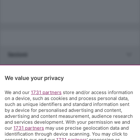
Sezioni
Rubriche
We value your privacy
Territorio
We and our
1731 partners
store and/or access information
on a device, such as cookies and process personal data,
such as unique identifiers and standard information sent
Servizi
by a device for personalised advertising and content,
advertising and content measurement, audience research
and services development. With your permission we and
Chi Siamo
our
1731 partners
may use precise geolocation data and
identification through device scanning. You may click to
consent to our and our
1731 partners
’ processing as