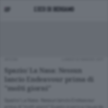
APCOM
LUNEDÌ 02 MAGGIO 2011
Spazio/ La Nasa: Nessun
lancio Endeavour prima di
"molti giorni"
Spazio/ La Nasa: Nessun lancio Endeavour
prima di "molti giorni" Guasto è serio e riguarda