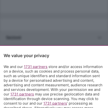
Sezioni
Rubriche
We value your privacy
Territorio
We and our
1731 partners
store and/or access information
on a device, such as cookies and process personal data,
such as unique identifiers and standard information sent
Servizi
by a device for personalised advertising and content,
advertising and content measurement, audience research
and services development. With your permission we and
Chi Siamo
our
1731 partners
may use precise geolocation data and
identification through device scanning. You may click to
consent to our and our
1731 partners
’ processing as
Community
described above. Alternatively you may access more