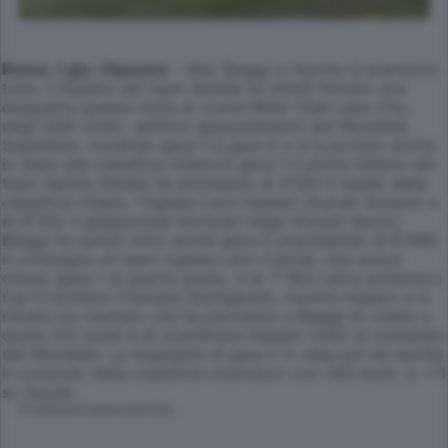
Roma, 1 giu. (Apcom)
- Max Biaggi e l'Aprilia si prendono
tutto. L'italiano del team Alitalia ha infatti firmato una
doppietta questa notte al round Miller (Salt Lake City,
negli Stati Uniti), settimo appuntamento del Mondiale
Superbike, vincendo gara-1 e gara-2 e si è portato anche
in testa alla classifica iridata.In gara-1 il pilota italiano del
team Aprilia Alitalia ha preceduto di 4"931 il leader della
classifica iridata, l'inglese Leon Haslam (Suzuki Alstare) e
di 6"432 il giapponese Noriyuki Haga (Ducati Xerox).
Biaggi ha quindi vinto anche gara-2 precedendo di 6"889
il compagno di team inglese Leon Camier, che aveva
chiuso gara-1 al quarto posto, e di 7"363 l'altro britannico
Cal Crutchlow (Yamaha Sterilgarda), mentre Haslam si è
ritirato.Un risultato che ha permesso a Biaggi di volare a
quota 257 punti e di scavalcare Haslam (242) al comando
del Mondiale. La doppietta di gara-2 è valsa poi ad Aprilia
il comando della classifica costruttori con 263 punti, a +11
su Suzuki.
© RIPRODUZIONE RISERVATA