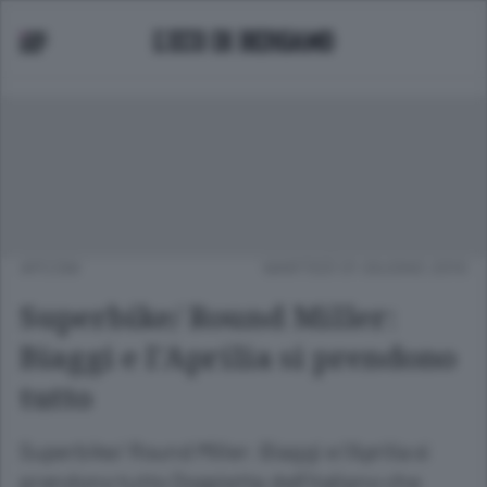
APCOM
MARTEDÌ 01 GIUGNO 2010
Superbike/ Round Miller:
Biaggi e l'Aprilia si prendono
tutto
Superbike/ Round Miller: Biaggi e l'Aprilia si
prendono tutto Doppietta dell'italiano che