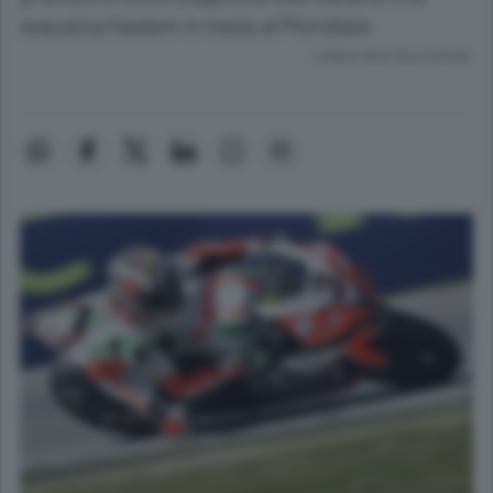
svacalca Haslam in testa al Mondiale
Lettura meno di un minuto.