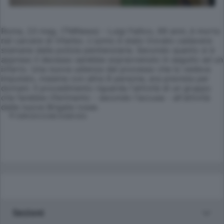
Roma, 23 mag. (TMNews) - Luigi Fallico, 69 anni, è morto
nel carcere di Viterbo. L'uomo è stato trovato cadavere
stamane dalla polizia penitenziaria. Secondo quanto si è
appreso il decesso sarebbe sopravvenuto in seguito ad un
infarto. Una nuova udienza del processo che lo vedeva
imputato, insieme con altre 8 persone, era prevista per
domani. Il procedimento riguarda l'attività di un gruppo
che farebbe riferimento - secondo l'accusa - all'attività
delle nuove Brigate rosse.
© RIPRODUZIONE RISERVATA
Sezioni