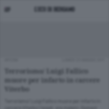
APCOM
LUNEDÌ 23 MAGGIO 2011
Terrorismo/ Luigi Fallico
muore per infarto in carcere
Viterbo
Terrorismo/ Luigi Fallico muore per infarto in
carcere Viterbo I legali: era malato. Domani