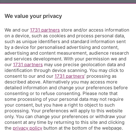
Rubriche
We value your privacy
Territorio
We and our
1731 partners
store and/or access information
on a device, such as cookies and process personal data,
such as unique identifiers and standard information sent
Servizi
by a device for personalised advertising and content,
advertising and content measurement, audience research
and services development. With your permission we and
Chi Siamo
our
1731 partners
may use precise geolocation data and
identification through device scanning. You may click to
consent to our and our
1731 partners
’ processing as
Community
described above. Alternatively you may access more
detailed information and change your preferences before
consenting or to refuse consenting. Please note that
Network
some processing of your personal data may not require
your consent, but you have a right to object to such
processing. Your preferences will apply to this website
only. You can change your preferences or withdraw your
consent at any time by returning to this site and clicking
the
privacy policy
button at the bottom of the webpage.
© COPYRIGHT 2026 - S.E.S.A.A.B. S.p.a. con sede in Viale