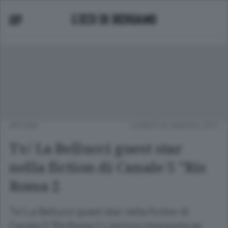
APCOM
LUNEDÌ 02 MAGGIO 2011
Tv/ La Bellucci guest star
nella fiction di Canale 5 "Ris
Roma 2
Tv/ La Bellucci guest star nella fiction di
Canale 5 "Ris Roma 2 L'attrice interpreta se