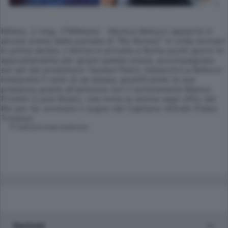
Milano, 2 mag. (TMNews) - Monica Bellucci apparirà in
alcune scene della puntata di "Ris Roma2" in onda domani
in prima serata. L'attrice è arrivata a Roma pochi giorni fa
appositamente per girare questa scena, accompagnata
sul set dal produttore Taodue Pietro Valsecchi.La Bellucci
interpreta il ruolo di se stessa, giustificando la sua
presenza grazie all'amicizia con il sottotenente Bianca
Proietti (Lucia Rossi), che invita la donna negli uffici del
Ris per far avverare il sogno del Capitano Ghirelli (Fabio
Troiano).
© RIPRODUZIONE RISERVATA
Sezioni