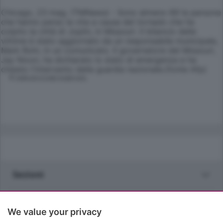
Chicago, 23 mag. (TMNews) - Sono almeno 89 le persone
che hanno perso la vita a causa del tornado che ha
colpito la città di Joplin, in Missouri. Il bilancio delle
vittime è stato aggiornato da un responsabile municipale,
Mark Rohr, in un comunicato. Il governatore del Missouri,
Jay Nixon, ha dichiarato lo stato di emergenza e ha
chiesto l'intervento della guardia nazionale.(fonte Afp)
© RIPRODUZIONE RISERVATA
Sezioni
Rubriche
We value your privacy