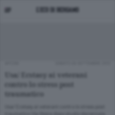
APCOM
SABATO 04 SETTEMBRE 2010
Usa/ Ecstasy ai veterani
contro lo stress post
traumatico
Usa/ Ecstasy ai veterani contro lo stress post
traumatico Via libera dopo studio decennale