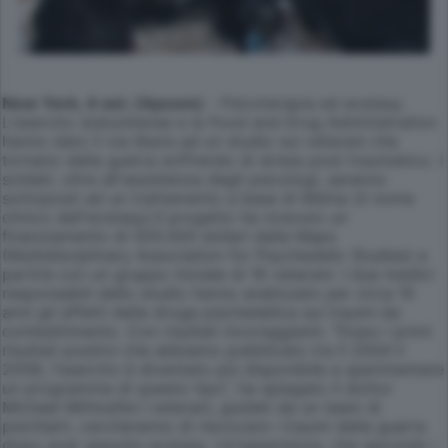
New York, 4 set. (Apcom)
- Psicoterapia ed ecstasy.
L'esercito statunitense e la Food and Drug Administration
hanno dato il via libera ad un studio sui veterani che
tornano dalla guerra soffrendo di stress post traumatico. I
soldati, oltre all'assistenza degli psicologi, saranno
sottoposti ad un trattamento a base di Mdma (il nome
clinico dell'ecstasy).Il progetto ha ricevuto un
finanziamento di 500.000 dollari dalla Maps
(Multidisciplinary Association for Psychedelic Studies) e
partirà con un gruppo iniziale di 16 veterani. I due medici
responsabili dello studio hanno analizzato per circa 10
anni gli effetti della droga psichedelica sui traumi da
combattimento. Con risultati incoraggianti. "Dopo i primi
risultati positivi che abbiamo pubblicato tra il 2004 il
2008, l'esercito è diventato più disponibile a sperimentare
un programma di questo tipo", ha spiegato il dottor
Michael Mithoefer.I veterani, guidati da un team di
psichiatri, cercheranno di rievocare i traumi della guerra
dopo aver assunto ecstasy. Un'esperienza, che secondo i