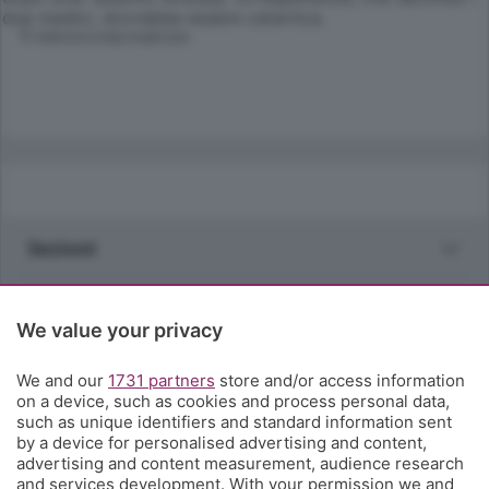
due medici, dovrebbe essere catartica.
© RIPRODUZIONE RISERVATA
Sezioni
Rubriche
We value your privacy
Territorio
We and our
1731 partners
store and/or access information
on a device, such as cookies and process personal data,
such as unique identifiers and standard information sent
Servizi
by a device for personalised advertising and content,
advertising and content measurement, audience research
and services development. With your permission we and