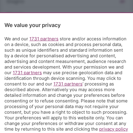
Giugno
387
Maggio
290
We value your privacy
Aprile
127
We and our
1731 partners
store and/or access information
Marzo
115
on a device, such as cookies and process personal data,
such as unique identifiers and standard information sent
Febbraio
by a device for personalised advertising and content,
123
advertising and content measurement, audience research
and services development. With your permission we and
Gennaio
120
our
1731 partners
may use precise geolocation data and
identification through device scanning. You may click to
consent to our and our
1731 partners
’ processing as
described above. Alternatively you may access more
detailed information and change your preferences before
consenting or to refuse consenting. Please note that some
2007
processing of your personal data may not require your
consent, but you have a right to object to such processing.
Your preferences will apply to this website only. You can
Dicembre
299
change your preferences or withdraw your consent at any
time by returning to this site and clicking the
privacy policy
Novembre
324