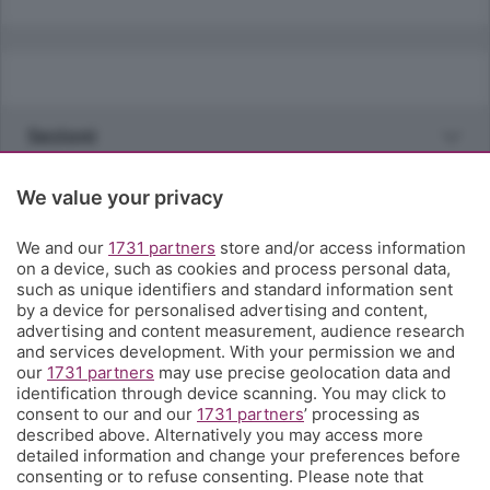
Sezioni
Rubriche
We value your privacy
We and our
1731 partners
store and/or access information
Territorio
on a device, such as cookies and process personal data,
such as unique identifiers and standard information sent
by a device for personalised advertising and content,
Servizi
advertising and content measurement, audience research
and services development. With your permission we and
our
1731 partners
may use precise geolocation data and
Chi Siamo
identification through device scanning. You may click to
consent to our and our
1731 partners
’ processing as
described above. Alternatively you may access more
Community
detailed information and change your preferences before
consenting or to refuse consenting. Please note that