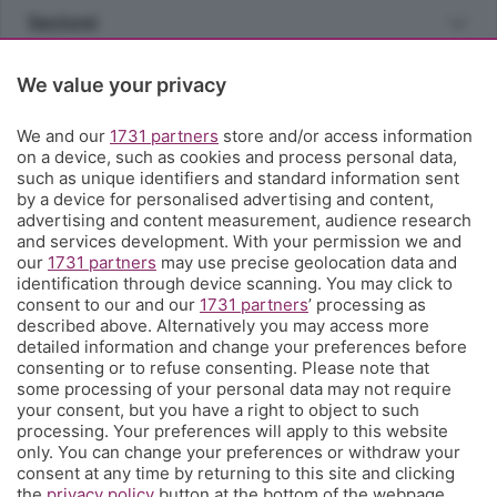
Sezioni
Rubriche
We value your privacy
We and our
1731 partners
store and/or access information
Territorio
on a device, such as cookies and process personal data,
such as unique identifiers and standard information sent
by a device for personalised advertising and content,
Servizi
advertising and content measurement, audience research
and services development. With your permission we and
our
1731 partners
may use precise geolocation data and
Chi Siamo
identification through device scanning. You may click to
consent to our and our
1731 partners
’ processing as
described above. Alternatively you may access more
Community
detailed information and change your preferences before
consenting or to refuse consenting. Please note that
some processing of your personal data may not require
Network
your consent, but you have a right to object to such
processing. Your preferences will apply to this website
only. You can change your preferences or withdraw your
consent at any time by returning to this site and clicking
the
privacy policy
button at the bottom of the webpage.