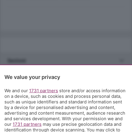
Sezioni
Rubriche
We value your privacy
We and our
1731 partners
store and/or access information
Territorio
on a device, such as cookies and process personal data,
such as unique identifiers and standard information sent
by a device for personalised advertising and content,
Servizi
advertising and content measurement, audience research
and services development. With your permission we and
our
1731 partners
may use precise geolocation data and
Chi Siamo
identification through device scanning. You may click to