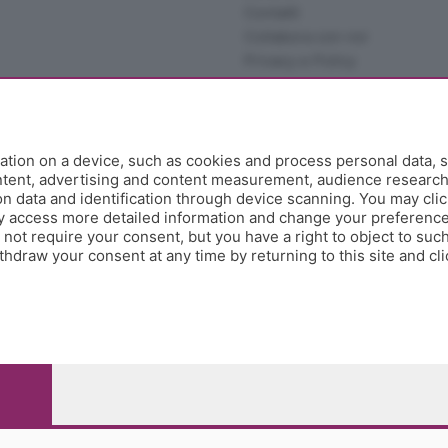
Contatti
Collabora con noi
Privacy e Policy
tion on a device, such as cookies and process personal data, s
ontent, advertising and content measurement, audience researc
 data and identification through device scanning. You may clic
y access more detailed information and change your preference
ot require your consent, but you have a right to object to such
hdraw your consent at any time by returning to this site and cl
e Papa Giovanni XXIII, 118 24121 Bergamo - E' vietata la
pitale sociale Euro 10.000.000 i.v.