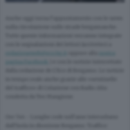
Anche oggi torna l’appuntamento con le news
sulla circolazione sulle strade bergamasche.
Tutte queste informazioni verranno integrate
con le segnalazioni dei lettori (scriveteci a
redazioneweb@eco.bg.it
oppure alla
nostra
pagina Facebook
) e con le notizie intercettate
dalla redazione de L’Eco di Bergamo. Le notizie
in tempo reale anche grazie alle «sentinelle
del traffico» di Colazione con Radio Alta
condotta da Teo Mangione.
Ore 7.44
- Lunghe code sull’asse interurbano
dall’Isola in direzione Bergamo. Traffico