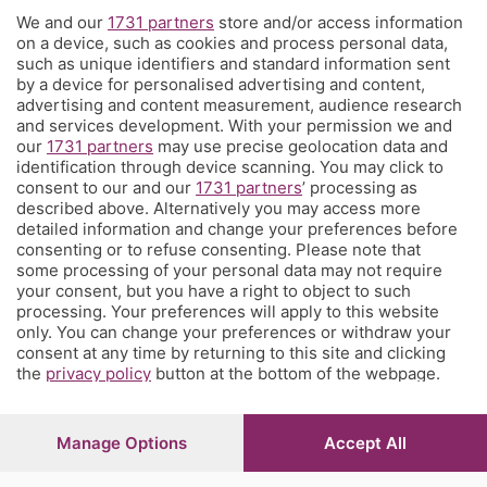
We and our
1731 partners
store and/or access information
Territorio
on a device, such as cookies and process personal data,
such as unique identifiers and standard information sent
by a device for personalised advertising and content,
Servizi
advertising and content measurement, audience research
and services development. With your permission we and
our
1731 partners
may use precise geolocation data and
Chi Siamo
identification through device scanning. You may click to
consent to our and our
1731 partners
’ processing as
described above. Alternatively you may access more
Community
detailed information and change your preferences before
consenting or to refuse consenting. Please note that
some processing of your personal data may not require
Network
your consent, but you have a right to object to such
processing. Your preferences will apply to this website
only. You can change your preferences or withdraw your
consent at any time by returning to this site and clicking
the
privacy policy
button at the bottom of the webpage.
© COPYRIGHT 2026 - S.E.S.A.A.B. S.p.a. con sede in Viale
Papa Giovanni XXIII, 118 24121 Bergamo - E' vietata la
Manage Options
Accept All
riproduzione anche parziale
Iscritta al Registro Imprese di Bergamo al n.243762 |