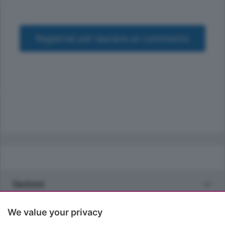
Registrati per lasciare un commento
Sezioni
Rubriche
We value your privacy