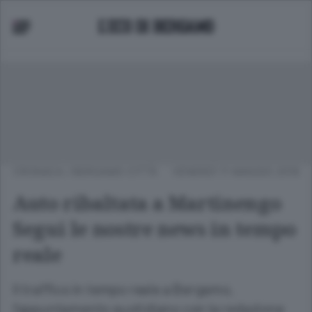
CRONACA
/
BERGAMO CITTÀ
VENERDÌ 11 MAGGIO 2018
Auto ribaltata a Martinengo
Segui le nostre news in tempo
reale
Il traffico in tempo reale a Bergamo,
l’appuntamento quotidiano con la redazione