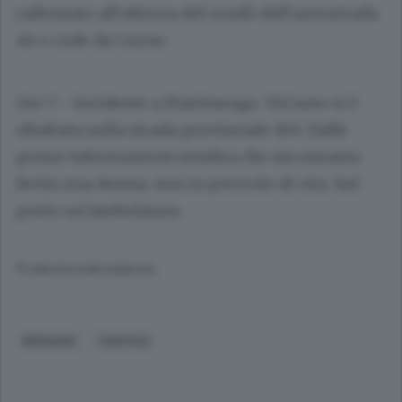
rallentato all’altezza del rondò dell’autostrada
A4 e code da Curno.
Ore 7
- Incidente a Martinengo. Un’auto si è
ribaltata sulla strada provinciale 100. Dalle
prime informazioni sembra che sia rimasta
ferita una donna, non in pericolo di vita. Sul
posto un’ambulanza.
© RIPRODUZIONE RISERVATA
BERGAMO
TRAFFICO