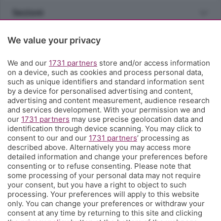
Sezioni
Rubriche
We value your privacy
We and our
1731 partners
store and/or access information
Territorio
on a device, such as cookies and process personal data,
such as unique identifiers and standard information sent
by a device for personalised advertising and content,
Servizi
advertising and content measurement, audience research
and services development. With your permission we and
our
1731 partners
may use precise geolocation data and
Chi Siamo
identification through device scanning. You may click to
consent to our and our
1731 partners
’ processing as
described above. Alternatively you may access more
Community
detailed information and change your preferences before
consenting or to refuse consenting. Please note that
some processing of your personal data may not require
Network
your consent, but you have a right to object to such
processing. Your preferences will apply to this website
only. You can change your preferences or withdraw your
consent at any time by returning to this site and clicking