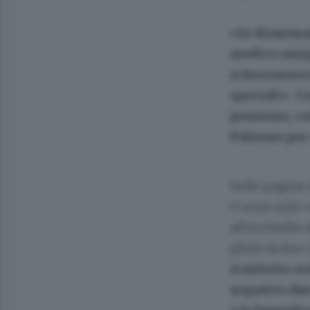
«In Rianimaz
medico emig
scherzassero
speciali». C
pensione, co
Palermo per
Sulle pagine 
ci sono solo 
all’occhiello 
glielo fa fare
trasferito ne
negativo due