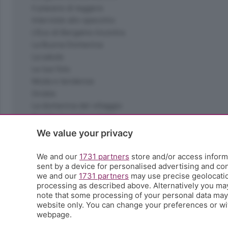
Il piacere di leggere
Interviste allo specchio
L'Eco di Bergamo Incontra
La Buona Domenica
La salute
Le tue foto
Moda e tendenze
Orobie
La domenica del villaggio
Ricette (quasi) perfette
Scienza e Tecnologia
We value your privacy
Tic Tac
Volontariato
We and our
1731 partners
store and/or access informa
sent by a device for personalised advertising and c
StoryLab
we and our
1731 partners
may use precise geolocation
Il punto
processing as described above. Alternatively you ma
L'EcoCafè
note that some processing of your personal data may n
Editoriali
website only. You can change your preferences or wit
webpage.