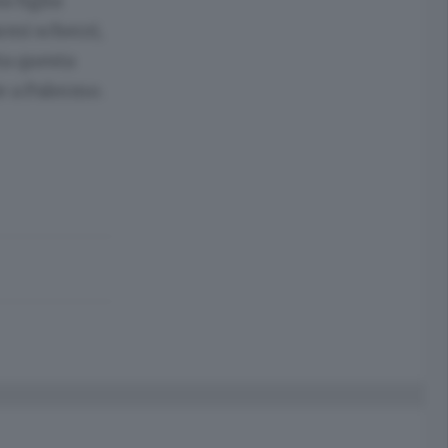
a figlia
rmi scherzi,
ta questa
ie a Palermo.