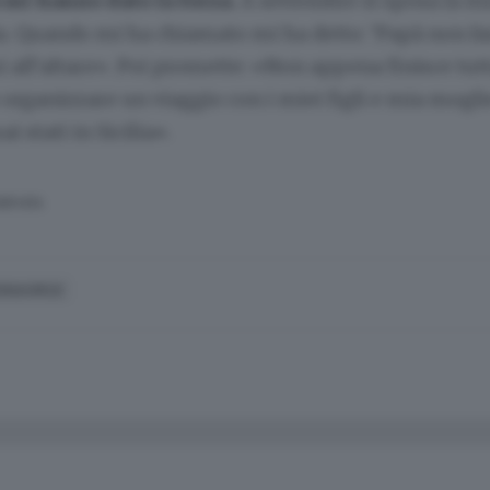
a mi hanno dato la forza.
A settembre si sposa la mi
a. Quando mi ha chiamato mi ha detto: ’Papà non fa
 all’altare». Poi promette: «Non appena finisce tut
o organizzare un viaggio con i miei figli e mia mogl
 stati in Sicilia».
SERVATA
ONAVIRUS