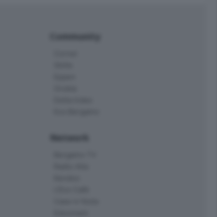
Community
Corner
Skille
Eppen
Orobie
Delta Index
Eco.Bergamo
Network
Bergamo TV
Radio Alta
Kendoo
L'Eco Cafè
Case in festa
Edoomark