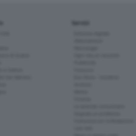
io
Servizi
ittà
Edizione digitale
Abbonamenti
ana
Necrologie
na e di Scalve
Ogni vita un racconto
d
Pubblicità
o e Sebino
Concorsi
lle San Martino
Eco Store - Iniziative
ina
Archivio
gna
Meteo
Cinema
Le aziende comunicano
Segnala un problema
Comunica con la Redazione
I più letti
News in tempo reale