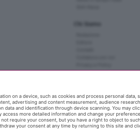
Skill Alexa
Chi Siamo
Redazione
Editore
Contatti
Collabora con noi
Privacy e Policy
tion on a device, such as cookies and process personal data, s
ontent, advertising and content measurement, audience researc
 data and identification through device scanning. You may clic
y access more detailed information and change your preference
ot require your consent, but you have a right to object to such
hdraw your consent at any time by returning to this site and cl