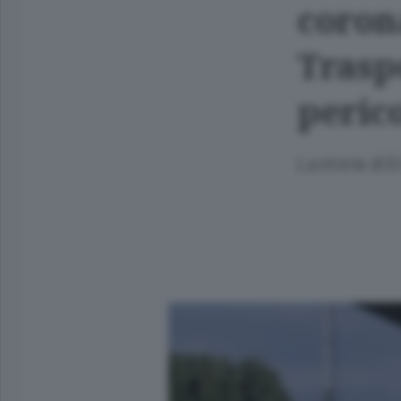
coron
Trasp
peric
La storia di 