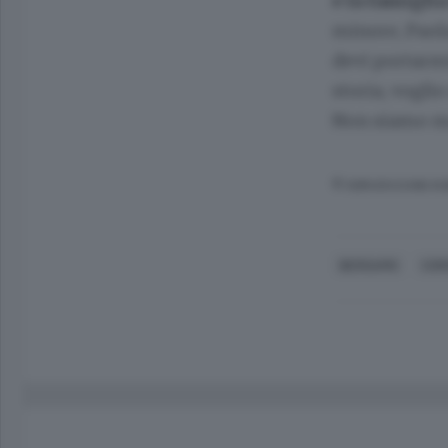
e la famigli
minore, Paol
devi portarmi
storia, vogli
Non siamo mai
© RIPRODUZIONE RI
BERGAMO
COR