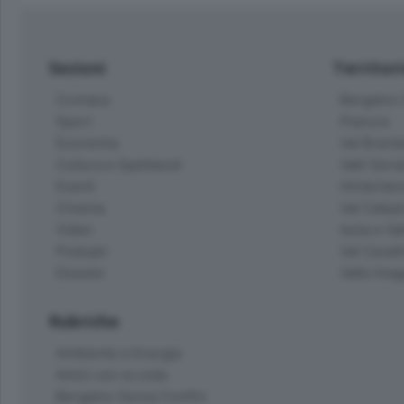
Sezioni
Territor
Cronaca
Bergamo C
Sport
Pianura
Economia
Val Bremb
Cultura e Spettacoli
Valli Seria
Eventi
Hinterlan
Cinema
Val Calepi
Video
Isola e Va
Podcast
Val Cavall
Dossier
Valle Ima
Rubriche
Ambiente e Energia
Amici con la coda
Bergamo Senza Confini