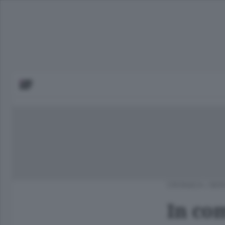
CRONACA
/
BER
In co