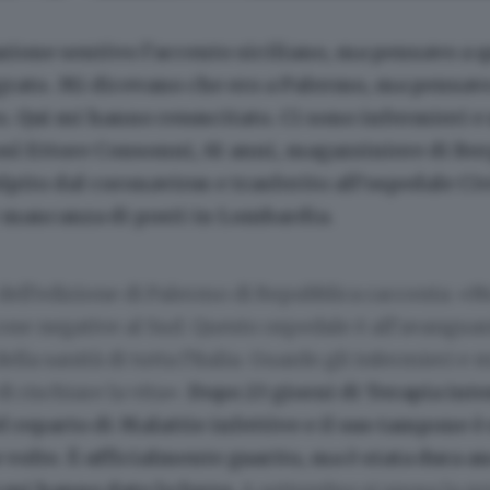
ione sentivo l’accento siciliano, ma pensavo a 
rato. Mi dicevano che ero a Palermo, ma pensav
. Qui mi hanno resuscitato. Ci sono infermieri e
osì Ettore Consonni, 61 anni, magazziniere di Be
lpito dal coronavirus e trasferito all’ospedale Civ
 mancanza di posti in Lombardia.
dell’edizione di Palermo di Repubblica racconta: «N
cose negative al Sud. Questo ospedale è all’avanguard
della sanità di tutta l’Italia. Guardo gli infermieri e 
 di rischiare la vita».
Dopo 23 giorni di Terapia inte
l reparto di Malattie infettive e il suo tampone è 
 volte. È ufficialmente guarito, ma è stata dura a