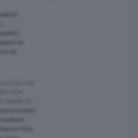
qualche
o
 medici
rgamo in
ico di
on è vero che
ia, fiore
mi chiedo chi
nsiva è stato
risultato
nche se «Dio