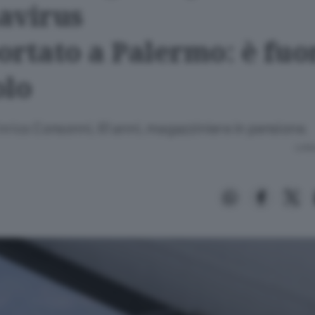
avirus
ortato a Palermo: è fuo
olo
Enrico Consonni, 61 anni, magazziniere in pensione.
Lettu