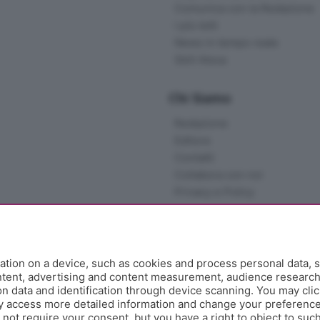
Comunica con la Redazione
I più letti
News in tempo reale
Skill Alexa
Chi Siamo
Redazione
Editore
Contatti
Collabora con noi
Privacy e Policy
tion on a device, such as cookies and process personal data, s
ontent, advertising and content measurement, audience researc
 data and identification through device scanning. You may clic
y access more detailed information and change your preference
ot require your consent, but you have a right to object to such