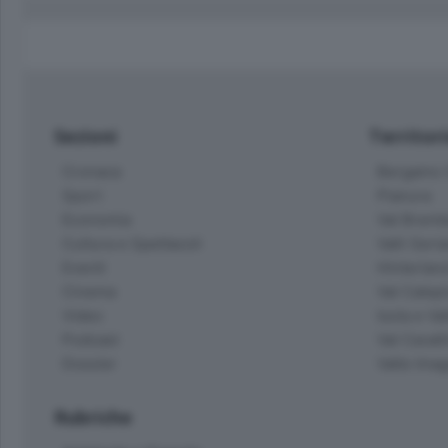
Sezioni
Territor
Cronaca
Bergamo C
Sport
Pianura
Economia
Val Bremb
Cultura e Spettacoli
Valli Seria
Eventi
Hinterlan
Cinema
Val Calepi
Video
Isola e Va
Podcast
Val Cavall
Dossier
Valle Ima
Rubriche