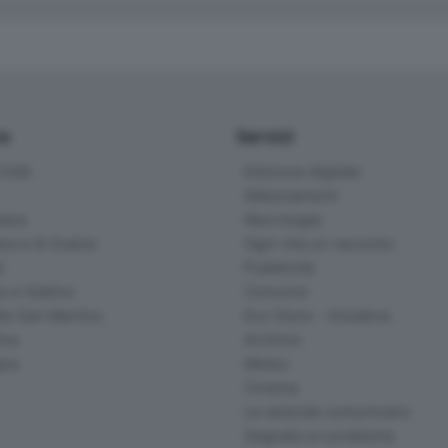
io
Servizi
ittà
Edizione digitale
Abbonamenti
ana
Necrologie
na e di Scalve
Ogni vita un racconto
d
Pubblicità
o e Sebino
Concorsi
lle San Martino
Eco Store - Iniziative
ina
Archivio
gna
Meteo
Cinema
Le aziende comunicano
Segnala un problema