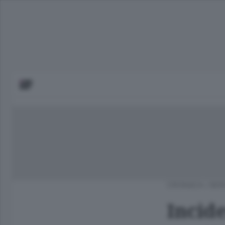
CRONACA
/
BER
Incide