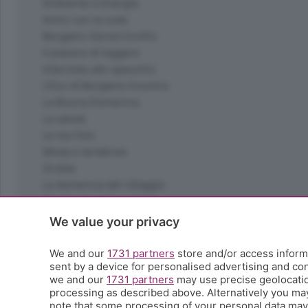
Ambiente e Energia
Amici con la coda
Bergamo Senza Confini
Il piacere di leggere
Interviste allo specchio
L'Eco di Bergamo Incontra
La Buona Domenica
La salute
Le tue foto
Moda e tendenze
Orobie
La domenica del villaggio
Ricette (quasi) perfette
Scienza e Tecnologia
We value your privacy
Tic Tac
Volontariato
We and our
1731 partners
store and/or access informa
sent by a device for personalised advertising and c
StoryLab
we and our
1731 partners
may use precise geolocation
Il punto
processing as described above. Alternatively you ma
L'EcoCafè
note that some processing of your personal data may n