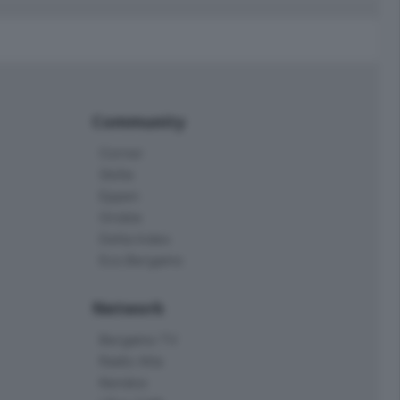
Community
Corner
Skille
Eppen
Orobie
Delta Index
Eco.Bergamo
Network
Bergamo TV
Radio Alta
Kendoo