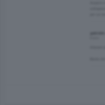
Auspico v
sottopass
per cui e
gabriele
8 anni
Intasare 
Basta che