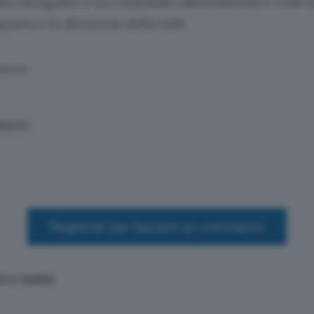
da a Bergamo e sta causando rallentamenti e code in
rgamo e in direzione della valli.
SERVATA
IDENTE
Registrati per lasciare un commento
SCO BARNI