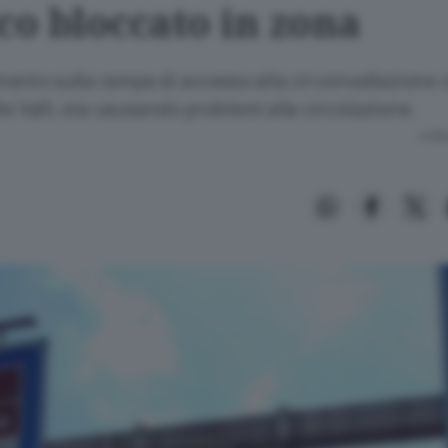
co bloccato in zona
nto sulla rampa di accesso alla circonvallazione c
le Valli, sta causando problemi alla circolazione.
Lettu