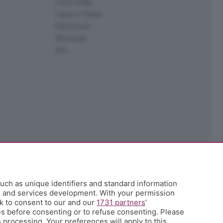
L'Eco Cafè
Case in festa
Edoomark
StoryLab
Ark
uch as unique identifiers and standard information
h and services development. With your permission
k to consent to our and our
1731 partners
’
s before consenting or to refuse consenting. Please
 processing. Your preferences will apply to this