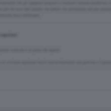
ivamente che gli ingegneri preposti a risolvere l’annoso problema, s
o per chi esce dal casello, ma dubito che arriveranno ad una soluzio
nnesimo buco nell’acqua …
 capoferri
questo svincolo è un gioco da ragazzi
 un cristiano qualsiasi buchi inavvertitamente una gomma e il patat