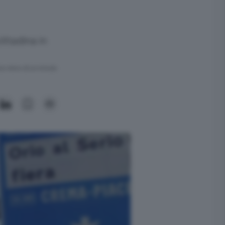
ittadina in
ra meno di un minuto.