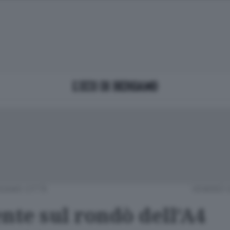
GAMO CITTÀ
VENERDÌ 
nte sul rondò dell’A4