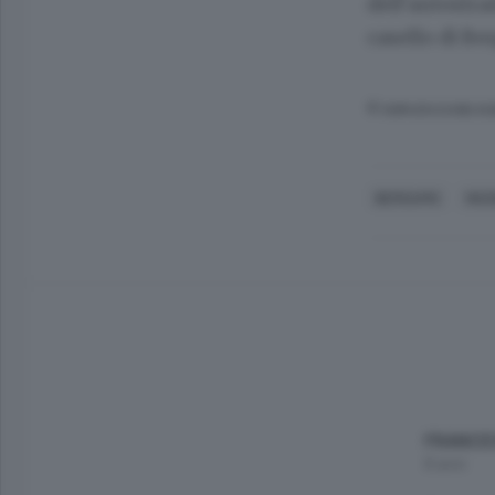
dell’autostra
casello di Be
© RIPRODUZIONE RI
BERGAMO
INC
FRANCE
8 anni