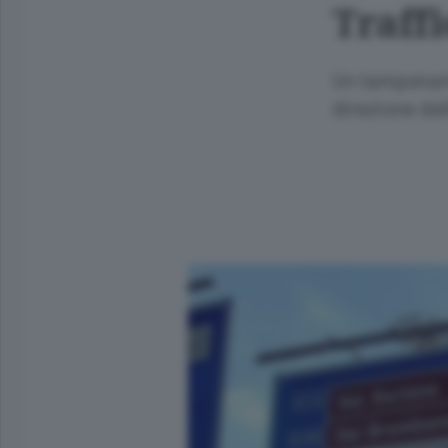
Traffi
Un tamponame
direzione del