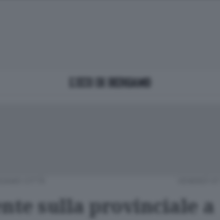
GAMO CITTÀ
VENERDÌ 07
nte sulla provinciale a