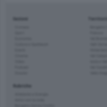
Sezioni
Territor
Cronaca
Bergamo C
Sport
Pianura
Economia
Val Bremb
Cultura e Spettacoli
Valli Seria
Eventi
Hinterlan
Cinema
Val Calepi
Video
Isola e Va
Podcast
Val Cavall
Dossier
Valle Ima
Rubriche
Ambiente e Energia
Amici con la coda
Bergamo Senza Confini