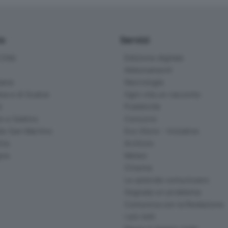
io
Servizi
ittà
Edizione digitale
Abbonamenti
ana
Necrologie
na e di Scalve
Ogni vita un racconto
d
Pubblicità
o e Sebino
Concorsi
lle San Martino
Eco Store - Iniziative
ina
Archivio
gna
Meteo
Cinema
Le aziende comunicano
Segnala un problema
Comunica con la Redazione
I più letti