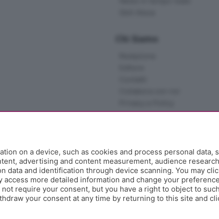
News in tempo reale
Skill Alexa
Chi Siamo
Redazione
Editore
Contatti
Collabora con noi
Privacy e Policy
tion on a device, such as cookies and process personal data, s
ontent, advertising and content measurement, audience researc
 data and identification through device scanning. You may clic
y access more detailed information and change your preference
ot require your consent, but you have a right to object to such
hdraw your consent at any time by returning to this site and cl