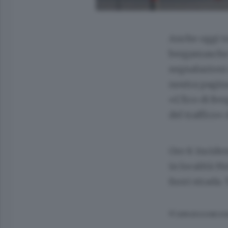
Anche oggi to
bergamasche.
segnalazioni d
nostra pagi
«L’Eco di Ber
del traffico»
Ore 8: Incide
in località Me
fuori strada.
© RIPRODUZIONE RI