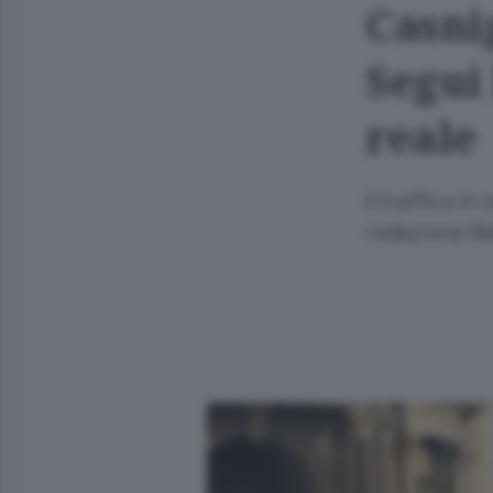
Casni
Segui
reale
Il traffico i
redazione Web