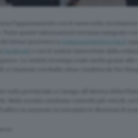
rna l’appuntamento con le news sulla circolazione 
 Tutte queste informazioni verranno integrate con
ei lettori (scriveteci a
redazioneweb@eco.bg.it
opp
na
Facebook
) e con le notizie intercettate dalla redaz
gamo». Le notizie in tempo reale anche grazie alle 
 di «Colazione con Radio Alta» condotta da Teo Man
nte sulla provinciale a Casnigo all’altezza della Fil
le. Nello scontro risultano coinvolti più veicoli, un’
 Traffico in aumento in entrambe le direzioni di mar
SERVATA