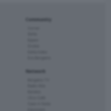
Community
Corner
Skille
Eppen
Orobie
Delta Index
Eco.Bergamo
Network
Bergamo TV
Radio Alta
Kendoo
L'Eco Cafè
Case in festa
Edoomark