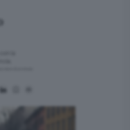
o
 con la
ncia.
ra meno di un minuto.