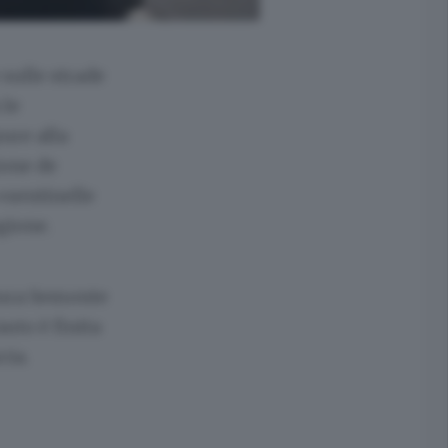
sulle strade
 le
ure alla
ione de
«sentinelle
gione.
atura Semonte
auto è finita
cia.