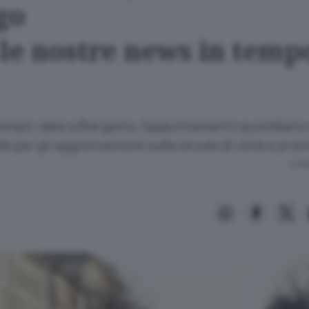
go
 le nostre news in temp
n tempo reale a Bergamo, l’appuntamento quotidiano
 per gli aggiornamenti sulle strade di città e provi
Lettu