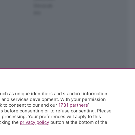
StoryLab
Ark
uch as unique identifiers and standard information
h and services development. With your permission
k to consent to our and our
1731 partners
’
s before consenting or to refuse consenting. Please
 processing. Your preferences will apply to this
icking the
privacy policy
button at the bottom of the