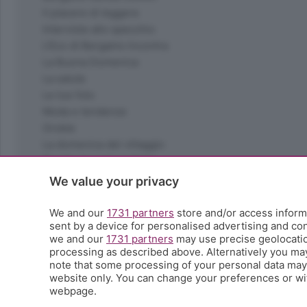
Il piacere di leggere
Interviste allo specchio
L'Eco di Bergamo Incontra
La Buona Domenica
La salute
Le tue foto
Moda e tendenze
Orobie
La domenica del villaggio
Ricette (quasi) perfette
Scienza e Tecnologia
We value your privacy
Tic Tac
Volontariato
We and our
1731 partners
store and/or access informa
sent by a device for personalised advertising and c
StoryLab
we and our
1731 partners
may use precise geolocation
Il punto
processing as described above. Alternatively you ma
L'EcoCafè
note that some processing of your personal data may n
Editoriali
website only. You can change your preferences or wit
webpage.