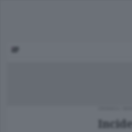
CRONACA
/
BER
Incide