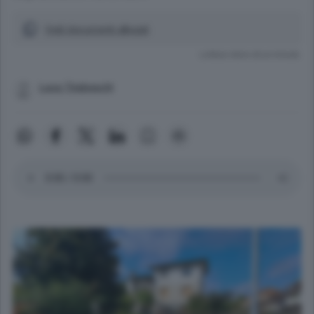
Vedi documenti allegati
Lettura meno di un minuto.
Luca Tiraboschi