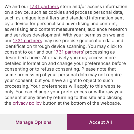
We and our
1731 partners
store and/or access information
Territorio
on a device, such as cookies and process personal data,
such as unique identifiers and standard information sent
by a device for personalised advertising and content,
Servizi
advertising and content measurement, audience research
and services development. With your permission we and
our
1731 partners
may use precise geolocation data and
Chi Siamo
identification through device scanning. You may click to
consent to our and our
1731 partners
’ processing as
described above. Alternatively you may access more
Community
detailed information and change your preferences before
consenting or to refuse consenting. Please note that
some processing of your personal data may not require
Network
your consent, but you have a right to object to such
processing. Your preferences will apply to this website
only. You can change your preferences or withdraw your
consent at any time by returning to this site and clicking
the
privacy policy
button at the bottom of the webpage.
© COPYRIGHT 2026 - S.E.S.A.A.B. S.p.a. con sede in Viale
Papa Giovanni XXIII, 118 24121 Bergamo - E' vietata la
Manage Options
Accept All
riproduzione anche parziale
Iscritta al Registro Imprese di Bergamo al n.243762 |