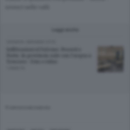
rovesci nelle valli.
Leggi anche
CRONACA
/
BERGAMO CITTÀ
Infiltrazioni al Falcone, Pesenti e
Natta. In provincia aule con l’acqua a
Trescore - Foto e video
1 ANNO FA
© RIPRODUZIONE RISERVATA