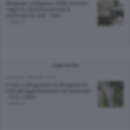
Bergamo, sottopasso della stazione
riaperto. Gli interventi per il
maltempo in città - Foto
1 ANNO FA
Leggi anche
CRONACA
/
BERGAMO CITTÀ
Frane e allagamenti in Bergamasca,
tutti gli aggiornamenti sul maltempo
- Foto e video
1 ANNO FA