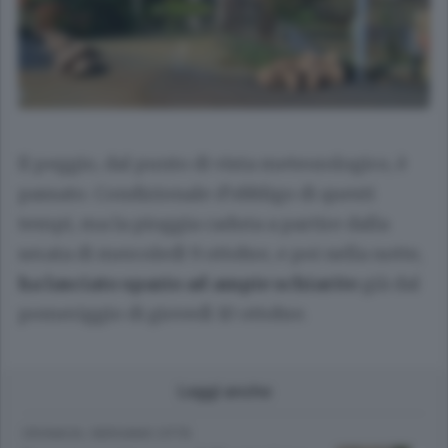
Il peggio, dal punto di vista meteorologico, è
passato. Condizionale d’obbligo di questi
tempi, ma la pioggia caduta a partire dalla
serata di mercoledì 9 ottobre, e poi nella notte,
ha lasciato spazio
ad ampie schiarite
già dal
pomeriggio di giovedì 10 ottobre.
Leggi anche
CRONACA
/
BERGAMO CITTÀ