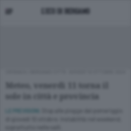
CRONACA
/
BERGAMO CITTÀ
GIOVEDÌ 10 OTTOBRE 2024
Meteo, venerdì 11 torna il
sole in città e provincia
Stop alle piogge dal pomeriggio
LE PREVISIONI.
di giovedì 10 ottobre. Instabilità nel weekend,
soprattutto nelle valli.