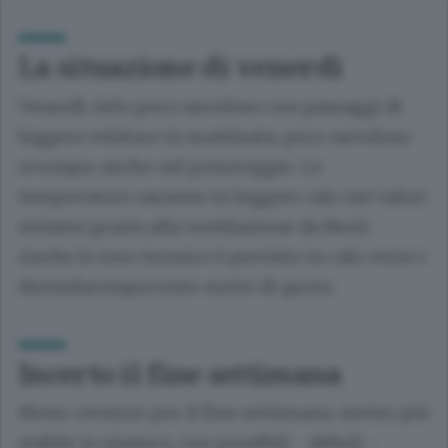
La situazione di venerdì
Venerdì cielo poco nuvoloso con passaggi di
leggere velature in mattinata; poco nuvoloso
ovunque anche nel pomeriggio. Le
temperature saranno in leggero calo nei valori
minimi grazia alla ventilazione da Nord.
Anche lo zero termico è previsto in calo verso i
duemilacinquecento metri di quota.
Incerto il fine settimana
Meno certezze per il fine settimana: meteo più
stabile in pianura, con possibili - deboli -