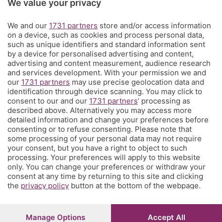
Rubriche
We value your privacy
We and our
1731 partners
store and/or access information
Territorio
on a device, such as cookies and process personal data,
such as unique identifiers and standard information sent
by a device for personalised advertising and content,
Servizi
advertising and content measurement, audience research
and services development. With your permission we and
our
1731 partners
may use precise geolocation data and
Chi Siamo
identification through device scanning. You may click to
consent to our and our
1731 partners
’ processing as
described above. Alternatively you may access more
Community
detailed information and change your preferences before
consenting or to refuse consenting. Please note that
some processing of your personal data may not require
Network
your consent, but you have a right to object to such
processing. Your preferences will apply to this website
only. You can change your preferences or withdraw your
consent at any time by returning to this site and clicking
the
privacy policy
button at the bottom of the webpage.
© COPYRIGHT 2026 - S.E.S.A.A.B. S.p.a. con sede in Viale
Papa Giovanni XXIII, 118 24121 Bergamo - E' vietata la
Manage Options
Accept All
riproduzione anche parziale