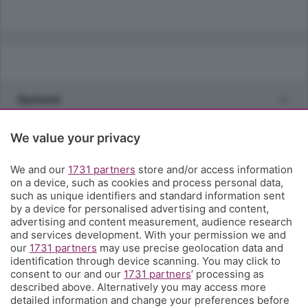
Sezioni
Rubriche
We value your privacy
We and our
1731 partners
store and/or access information
Territorio
on a device, such as cookies and process personal data,
such as unique identifiers and standard information sent
by a device for personalised advertising and content,
Servizi
advertising and content measurement, audience research
and services development. With your permission we and
our
1731 partners
may use precise geolocation data and
Chi Siamo
identification through device scanning. You may click to
consent to our and our
1731 partners
’ processing as
described above. Alternatively you may access more
Community
detailed information and change your preferences before