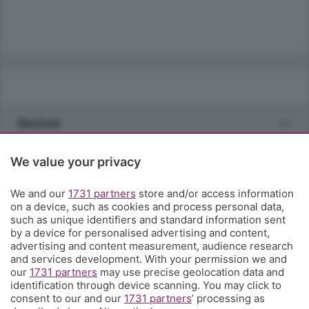
Sezioni
Rubriche
We value your privacy
We and our
1731 partners
store and/or access information
Territorio
on a device, such as cookies and process personal data,
such as unique identifiers and standard information sent
by a device for personalised advertising and content,
Servizi
advertising and content measurement, audience research
and services development. With your permission we and
our
1731 partners
may use precise geolocation data and
Chi Siamo
identification through device scanning. You may click to
consent to our and our
1731 partners
’ processing as