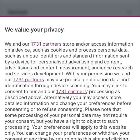
Sezioni
Rubriche
We value your privacy
We and our
1731 partners
store and/or access information
Territorio
on a device, such as cookies and process personal data,
such as unique identifiers and standard information sent
by a device for personalised advertising and content,
Servizi
advertising and content measurement, audience research
and services development. With your permission we and
our
1731 partners
may use precise geolocation data and
Chi Siamo
identification through device scanning. You may click to
consent to our and our
1731 partners
’ processing as
described above. Alternatively you may access more
Community
detailed information and change your preferences before
consenting or to refuse consenting. Please note that
some processing of your personal data may not require
Network
your consent, but you have a right to object to such
processing. Your preferences will apply to this website
only. You can change your preferences or withdraw your
consent at any time by returning to this site and clicking