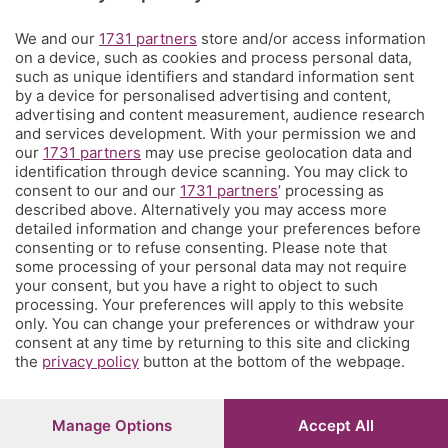
We and our
1731 partners
store and/or access information
Territorio
on a device, such as cookies and process personal data,
such as unique identifiers and standard information sent
by a device for personalised advertising and content,
Servizi
advertising and content measurement, audience research
and services development. With your permission we and
our
1731 partners
may use precise geolocation data and
Chi Siamo
identification through device scanning. You may click to
consent to our and our
1731 partners
’ processing as
described above. Alternatively you may access more
Community
detailed information and change your preferences before
consenting or to refuse consenting. Please note that
some processing of your personal data may not require
Network
your consent, but you have a right to object to such
processing. Your preferences will apply to this website
only. You can change your preferences or withdraw your
consent at any time by returning to this site and clicking
the
privacy policy
button at the bottom of the webpage.
© COPYRIGHT 2026 - S.E.S.A.A.B. S.p.a. con sede in Viale
Papa Giovanni XXIII, 118 24121 Bergamo - E' vietata la
Manage Options
Accept All
riproduzione anche parziale