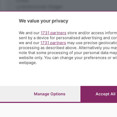
Orobie
La domenica del villaggio
Ricette (quasi) perfette
Scienza e Tecnologia
We value your privacy
Tic Tac
Volontariato
We and our
1731 partners
store and/or access informa
sent by a device for personalised advertising and c
StoryLab
we and our
1731 partners
may use precise geolocation
Il punto
processing as described above. Alternatively you ma
L'EcoCafè
note that some processing of your personal data may n
Editoriali
website only. You can change your preferences or wit
webpage.
© COPYRIGHT 2026 - S.E.S.A.A.B. S.p.a. con sede in Vial
riproduzione anche parziale
Iscritta al Registro Imprese di Bergamo al n.243762 | Ca
Manage Options
Accept All