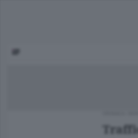
CRONACA
/
BER
Traffi