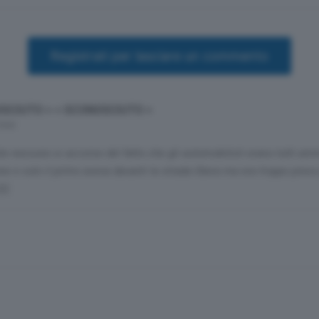
Registrati per lasciare un commento
SCIUTO > < SCONOSCIUTO >
mesi
he nessuno si accorse del fatto che gli automobilisti erano tutti amm
e e solo il primo aveva davanti la strada libera ma era troppo pres
(((.