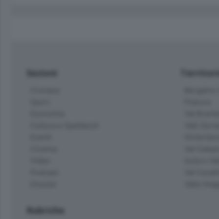
Sezioni
Territor
Cronaca
Bergamo C
Sport
Pianura
Economia
Val Bremb
Cultura e Spettacoli
Valli Seria
Eventi
Hinterlan
Cinema
Val Calepi
Video
Isola e Va
Podcast
Val Cavall
Dossier
Valle Ima
Rubriche