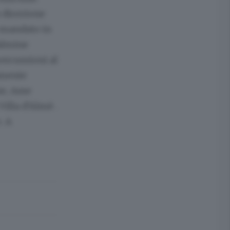
 direzione
o mandato in
Dalmine
ercussioni al
amente
e, Asse
Villa d’Almè .
. A