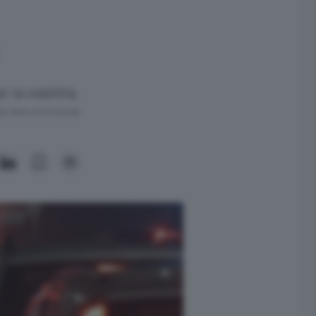
 la viabilità.
ra meno di un minuto.