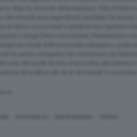
poco dopo lo svincolo della Dalmine-Villa d’Almè in
ffico del venerdì sera. Ingredienti micidiali che hann
co in A4 (dove ci sono stati 2 incidenti tra Capriate e 
gamo) e lungo l’Asse interurbano. Pesantissime rip
 famigerato rondò dell’autostrada a Bergamo, pratic
 code in uscita a Bergamo che cominciano da Dalmin
loccato dal rondò di Orio al Serio fino alla Dalmine 
uazione del traffico alle 18,30 di venerdì 17 novembre
SERVATA
MINE
AUTOSTRADA A4
ASSE INTERURBANO
TRAFFICO