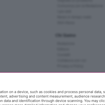
Segnala un problema
Comunica con la Redazione
I più letti
News in tempo reale
Skill Alexa
Chi Siamo
Redazione
Editore
Contatti
Collabora con noi
Privacy e Policy
tion on a device, such as cookies and process personal data, s
ontent, advertising and content measurement, audience researc
 data and identification through device scanning. You may clic