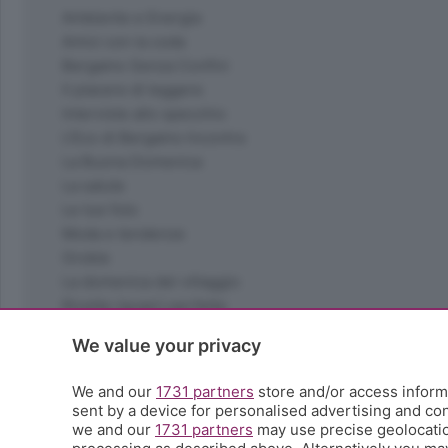
Ambiente e Energia
Amici con la coda
Bergamo Senza Confini
Il piacere di leggere
Interviste allo specchio
L'Eco di Bergamo Incontra
La Buona Domenica
La salute
Le tue foto
Moda e tendenze
Orobie
La domenica del villaggio
Ricette (quasi) perfette
Scienza e Tecnologia
We value your privacy
Tic Tac
Volontariato
We and our
1731 partners
store and/or access informa
StoryLab
sent by a device for personalised advertising and c
Il punto
we and our
1731 partners
may use precise geolocation