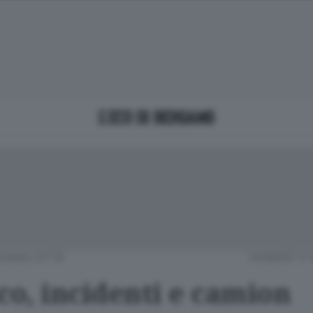
GAMO CITTÀ
VENERDÌ 17
co, incidenti e camion