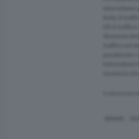
interurbano 
Isola, il tra
tilt il traffi
direzione Ber
traffico sul
paralizzato:
interrubano b
Questa la sit
© RIPRODUZIONE RI
BERGAMO
DAL