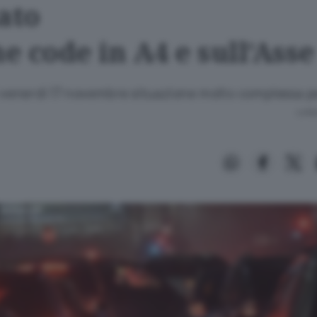
ato
 code in A4 e sull’Asse
i venerdì 17 novembre situazione molto complessa per
Lettu