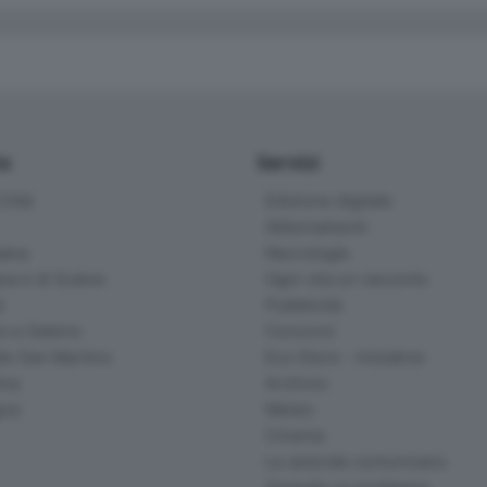
io
Servizi
ittà
Edizione digitale
Abbonamenti
ana
Necrologie
na e di Scalve
Ogni vita un racconto
d
Pubblicità
o e Sebino
Concorsi
lle San Martino
Eco Store - Iniziative
ina
Archivio
gna
Meteo
Cinema
Le aziende comunicano