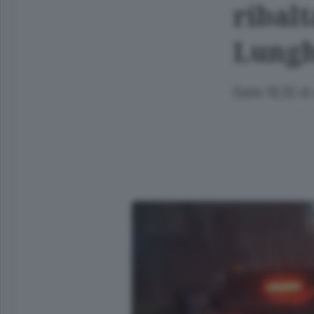
ribalt
Lunghe
Dalle 18,30 d