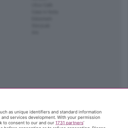
L'Eco Cafè
Case in festa
Edoomark
StoryLab
Ark
uch as unique identifiers and standard information
h and services development. With your permission
k to consent to our and our
1731 partners
’