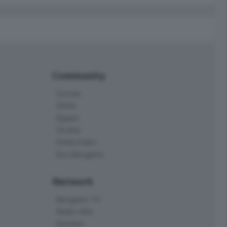
Community
Corner
Skille
Eppen
Orobie
Delta Index
Eco.Bergamo
Network
Bergamo TV
Radio Alta
Kendoo