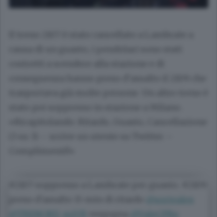
Il treno 2107 è stato cancellato a Lambrate a
causa di un guasto, i pendolari sono stati
costretti a scendere alla stazione e di
conseguenza hanno preso d’assalto il 2109 che
trasportava già molte persone. Un altro treno è
stato poi soppresso in stazione a Milano.
«Ricapitolando: Ritardo, Guasto, Cancellazione
(3 su 3) – scrive un utente su Twitter –
Complimenti!»
#2107 soppresso a Lambrate per guasto. #2109
preso d'assalto 15 min di ritardo
@sortealex
@TRENORD_miVR
vergogna
@ValeCPBg