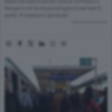
Disservizi sulla linea ferroviaria tra Milano e
Bergamo nel tardo pomeriggio di martedì 12
aprile. Protestano i pendolari.
Lettura meno di un minuto.