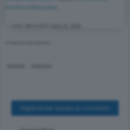
@webecodibergamo
— ianna (@ianna82)
April 12, 2016
© RIPRODUZIONE RISERVATA
BERGAMO
PENDOLARI
Registrati per lasciare un commento