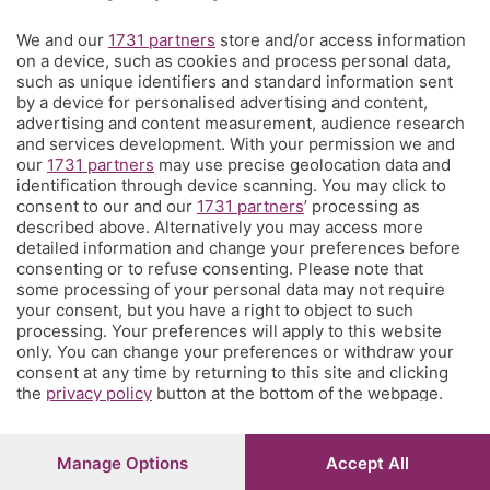
Territorio
We and our
1731 partners
store and/or access information
on a device, such as cookies and process personal data,
Servizi
such as unique identifiers and standard information sent
by a device for personalised advertising and content,
advertising and content measurement, audience research
Chi Siamo
and services development. With your permission we and
our
1731 partners
may use precise geolocation data and
identification through device scanning. You may click to
Community
consent to our and our
1731 partners
’ processing as
described above. Alternatively you may access more
detailed information and change your preferences before
Network
consenting or to refuse consenting. Please note that
some processing of your personal data may not require
your consent, but you have a right to object to such
processing. Your preferences will apply to this website
only. You can change your preferences or withdraw your
consent at any time by returning to this site and clicking
the
privacy policy
button at the bottom of the webpage.
© COPYRIGHT 2026 - S.E.S.A.A.B. S.p.a. con sede in Viale
Papa Giovanni XXIII, 118 24121 Bergamo - E' vietata la
riproduzione anche parziale
Iscritta al Registro Imprese di Bergamo al n.243762 |
Manage Options
Accept All
Capitale sociale Euro 10.000.000 i.v.