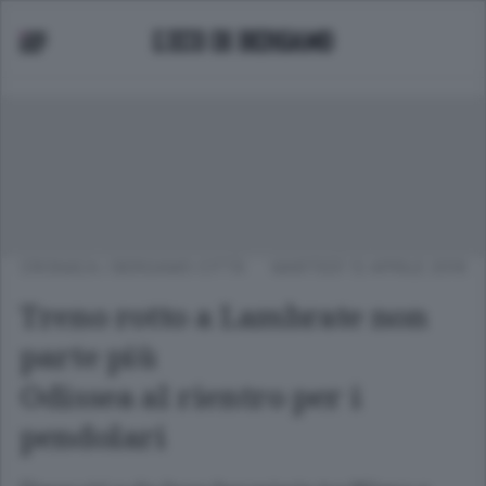
CRONACA
/
BERGAMO CITTÀ
MARTEDÌ 12 APRILE 2016
Treno rotto a Lambrate non
parte più
Odissea al rientro per i
pendolari