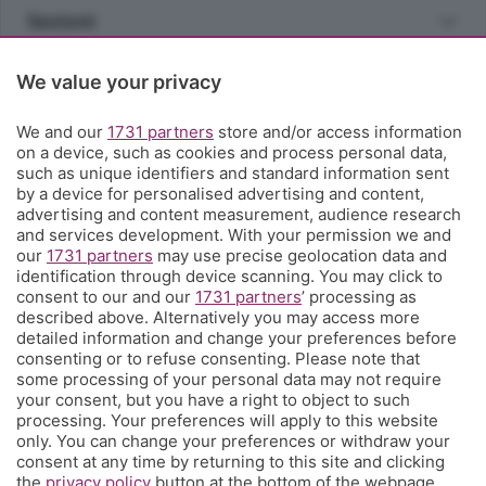
Sezioni
Rubriche
We value your privacy
We and our
1731 partners
store and/or access information
Territorio
on a device, such as cookies and process personal data,
such as unique identifiers and standard information sent
by a device for personalised advertising and content,
Servizi
advertising and content measurement, audience research
and services development. With your permission we and
our
1731 partners
may use precise geolocation data and
Chi Siamo
identification through device scanning. You may click to
consent to our and our
1731 partners
’ processing as
described above. Alternatively you may access more
Community
detailed information and change your preferences before
consenting or to refuse consenting. Please note that
some processing of your personal data may not require
Network
your consent, but you have a right to object to such
processing. Your preferences will apply to this website
only. You can change your preferences or withdraw your
consent at any time by returning to this site and clicking
the
privacy policy
button at the bottom of the webpage.