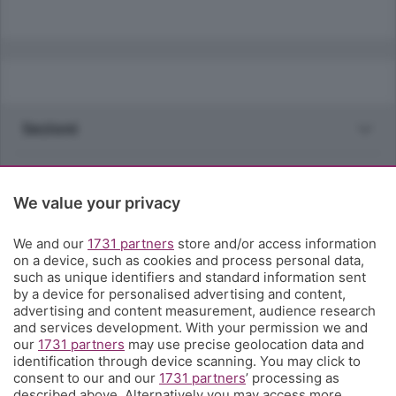
Sezioni
Rubriche
We value your privacy
Territorio
We and our
1731 partners
store and/or access information
on a device, such as cookies and process personal data,
Servizi
such as unique identifiers and standard information sent
by a device for personalised advertising and content,
advertising and content measurement, audience research
Chi Siamo
and services development. With your permission we and
our
1731 partners
may use precise geolocation data and
identification through device scanning. You may click to
Community
consent to our and our
1731 partners
’ processing as
described above. Alternatively you may access more