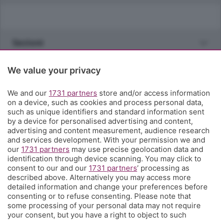
Sezioni
Rubriche
We value your privacy
We and our
1731 partners
store and/or access information
Territorio
on a device, such as cookies and process personal data,
such as unique identifiers and standard information sent
by a device for personalised advertising and content,
Servizi
advertising and content measurement, audience research
and services development. With your permission we and
our
1731 partners
may use precise geolocation data and
Chi Siamo
identification through device scanning. You may click to
consent to our and our
1731 partners
’ processing as
described above. Alternatively you may access more
Community
detailed information and change your preferences before
consenting or to refuse consenting. Please note that
some processing of your personal data may not require
Network
your consent, but you have a right to object to such