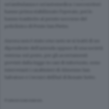
un'ambulanza e un'automedica: i soccorritori
hanno prima stabilizzato l'operaio, poi lo
hanno trasferito al pronto soccorso del
policlinico di Ponte San Pietro.
Ancora non è stato reso noto se si tratti di un
dipendente dell'azienda oppure di una società
esterna: sul posto, per gli accertamenti
previsti dalla legge in casi di infortunio, sono
intervenuti i carabinieri di Almenno San
Salvatore e i tecnici dell'Asl di Bonate Sotto.
© RIPRODUZIONE RISERVATA