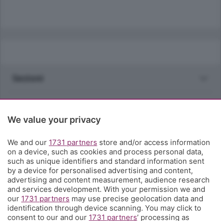
Sezioni
Rubriche
We value your privacy
Territorio
We and our
1731 partners
store and/or access information
on a device, such as cookies and process personal data,
Servizi
such as unique identifiers and standard information sent
by a device for personalised advertising and content,
advertising and content measurement, audience research
Chi Siamo
and services development. With your permission we and
our
1731 partners
may use precise geolocation data and
identification through device scanning. You may click to
Community
consent to our and our
1731 partners
’ processing as