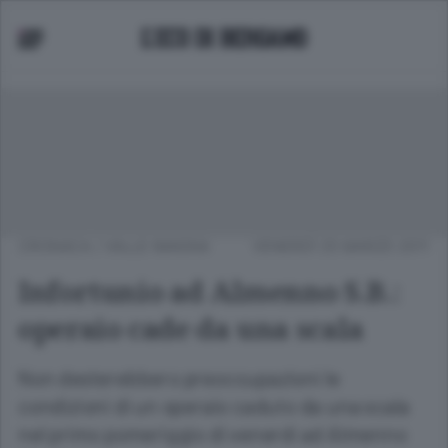
CRONACA
/
VALLE IMAGNA
VENERDÌ 25 MARZO 2011
Infortunio ad Almenno S.B.:
operaio cade da una scala
Non desterebbero preoccupazioni le
condizioni di un operaio caduto da una scala
nel primo pomeriggio di venerdì ad Almenno