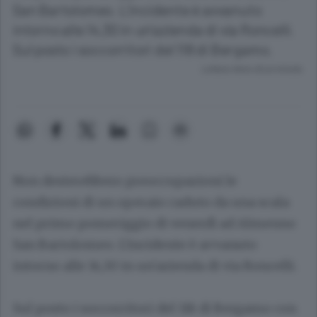
San Bartolomeo. L'incidente è avvanuto
intorno alle 14,30 in un'azienda di via Roncelli.
Sul posto i soccorritori del 118 di Bergamo.
Lettura meno di un minuto.
Non desterebbero preoccupazioni le
condizioni di un operaio caduto da una scala
nel primo pomeriggio di venerdì ad Almenno
San Bartolomeo. L'incidente è avvanuto
intorno alle 14,30 in un'azienda di via Roncelli.
Sul posto i soccorritori del 118 di Bergamo con