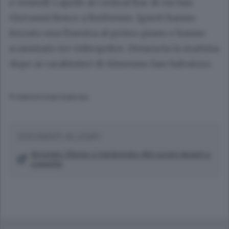
e venerdì 1 aprile al Central Bar di via San
Giovanni Bosco a Berbenno. Ignoti hanno
forzato una finestra al primo piano e hanno
scassinato tre videopoker. Denuncia la mattina
dopo ai carabinieri di Almenno San Salvatore.
© RIPRODUZIONE RISERVATA
DOCUMENTI ALLEGATI
Arrestato 29enne a Vambrembo Atti osceni davanti a
coppiette