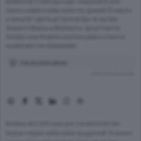
Bottino di 2.500 euro per i malviventi che
hanno colpito nella notte tra giovedì 31 marzo
e venerdì 1 aprile al Central Bar di via San
Giovanni Bosco a Berbenno. Ignoti hanno
forzato una finestra al primo piano e hanno
scassinato tre videopoker.
Vedi documenti allegati
Lettura meno di un minuto.
Bottino di 2.500 euro per i malviventi che
hanno colpito nella notte tra giovedì 31 marzo