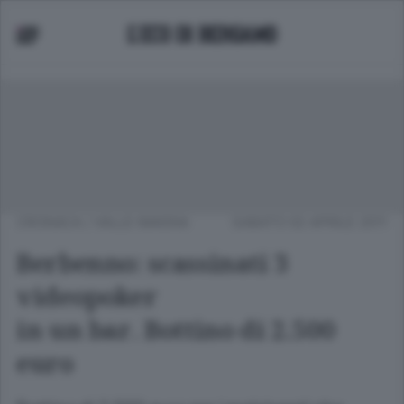
CRONACA
/
VALLE IMAGNA
SABATO 02 APRILE 2011
Berbenno: scassinati 3
videopoker
in un bar. Bottino di 2.500
euro