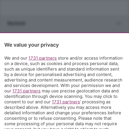
Sezioni
Rubriche
We value your privacy
Territorio
We and our
1731 partners
store and/or access information
on a device, such as cookies and process personal data,
such as unique identifiers and standard information sent
Servizi
by a device for personalised advertising and content,
advertising and content measurement, audience research
and services development. With your permission we and
Chi Siamo
our
1731 partners
may use precise geolocation data and
identification through device scanning. You may click to
consent to our and our
1731 partners
’ processing as
Community
described above. Alternatively you may access more
detailed information and change your preferences before
consenting or to refuse consenting. Please note that
Network
some processing of your personal data may not require