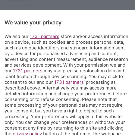
Rubriche
We value your privacy
Territorio
We and our
1731 partners
store and/or access information
on a device, such as cookies and process personal data,
Servizi
such as unique identifiers and standard information sent
by a device for personalised advertising and content,
advertising and content measurement, audience research
Chi Siamo
and services development. With your permission we and
our
1731 partners
may use precise geolocation data and
identification through device scanning. You may click to
Community
consent to our and our
1731 partners
’ processing as
described above. Alternatively you may access more
detailed information and change your preferences before
Network
consenting or to refuse consenting. Please note that
some processing of your personal data may not require
your consent, but you have a right to object to such
processing. Your preferences will apply to this website
only. You can change your preferences or withdraw your
consent at any time by returning to this site and clicking
the
privacy policy
button at the bottom of the webpage.