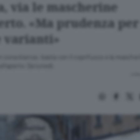
a, via le mascherine
perto. «Ma prudenza per
 varianti»
a in zona bianca: basta con il coprifuoco e la masche
all’aperto. Da lunedì.
Lettu