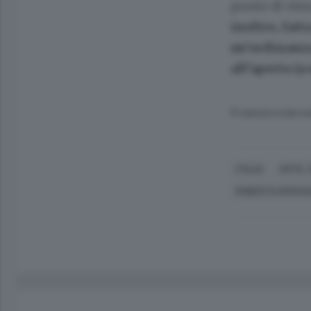
punto di vis
inoltre, fat
un’ordinanza
all’aperto (a
© RIPRODUZIONE RI
ITALIA
ARTE, 
ROBERTO SPERA