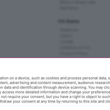
News in tempo reale
Skill Alexa
Chi Siamo
Redazione
Editore
Contatti
Collabora con noi
Privacy e Policy
tion on a device, such as cookies and process personal data, s
ontent, advertising and content measurement, audience researc
 data and identification through device scanning. You may clic
y access more detailed information and change your preference
ot require your consent, but you have a right to object to such
hdraw your consent at any time by returning to this site and cl