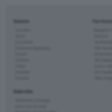
Sezioni
Territor
Cronaca
Bergamo C
Sport
Pianura
Economia
Val Bremb
Cultura e Spettacoli
Valli Seria
Eventi
Hinterlan
Cinema
Val Calepi
Video
Isola e Va
Podcast
Val Cavall
Dossier
Valle Ima
Rubriche
Ambiente e Energia
Amici con la coda