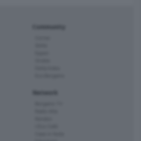
Community
Corner
Skille
Eppen
Orobie
Delta Index
Eco.Bergamo
Network
Bergamo TV
Radio Alta
Kendoo
L'Eco Cafè
Case in festa