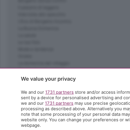
Bergamo Senza Confini
Il piacere di leggere
Interviste allo specchio
L'Eco di Bergamo Incontra
La Buona Domenica
La salute
Le tue foto
Moda e tendenze
Orobie
La domenica del villaggio
Ricette (quasi) perfette
Scienza e Tecnologia
We value your privacy
Tic Tac
Volontariato
We and our
1731 partners
store and/or access informa
sent by a device for personalised advertising and c
StoryLab
we and our
1731 partners
may use precise geolocation
Il punto
processing as described above. Alternatively you ma
L'EcoCafè
note that some processing of your personal data may n
Editoriali
website only. You can change your preferences or wit
webpage.