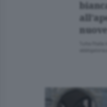
bianc
all’a
nuove
Tutta l’Itali
obbligatoria 