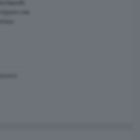
a lunedì
 vigore con
erina
ONAVIRUS