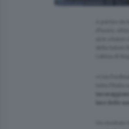
A partire da 
d’Aosta, ulti
aree a basso 
della Salute 
Cabina di Reg
«Con l’ordin
tutta l’Italia
incoraggiant
luce delle n
Un risultato 