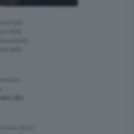
e la Valle
rte delle
dal ministro
oni della
peranza -
o
utto alla
non solo da un