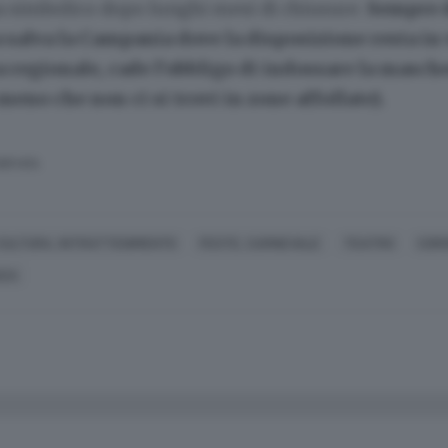
ta simbolico dopo lunghi mesi di chiusure.
Sempre d
ta salva la Campania dove la disposizione resta in
 regionale, cade l’obbligo di indossare la masch
 meno che non ci si trovi in zone affollate).
SERVATA
CULTURA, INTRATTENIMENTO
FESTE, CARNEVALE
TEATRO
COR
NZA