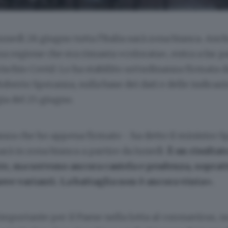
lunedì 28 giugno tutta l’Italia sarà zona bianca. Anch
ma regione che era rimasta «colorata», entra a far pa
rischio Covid. Lo ha stabilito un’ordinanza firmata 
Roberto Speranza, sulla base dei dati e delle indicazi
ia del 25 giugno.
anza che ho appena firmato - ha detto il ministro S
 sarà in zona bianca a partire da lunedì.
È un risultat
e, ma servono ancora cautela e prudenza, sopratt
uove varianti. La battaglia non è ancora vinta».
importante per il Paese nella lotta al coronavirus, 