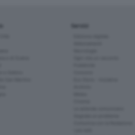
io
Servizi
ittà
Edizione digitale
Abbonamenti
ana
Necrologie
na e di Scalve
Ogni vita un racconto
d
Pubblicità
o e Sebino
Concorsi
lle San Martino
Eco Store - Iniziative
ina
Archivio
gna
Meteo
Cinema
Le aziende comunicano
Segnala un problema
Comunica con la Redazione
I più letti