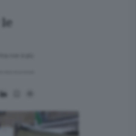
 le
rina non è più
ra meno di un minuto.